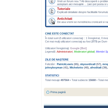
Vreti un forum nou ? Ati descoperit o probl
asteptam aici mesajele ... (aici pot posta si u
Tutoriale
Explicatii detaliate despre facilitatile forumulu
Antichitati
De-asa vremi se-nvrednicira cronicarii si rap
CINE ESTE CONECTAT
În total sunt
2
utilizatori conectaţi :: 1 înregistrat, 0 inv
Cei mai mulţi utilizatori conectaţi au fost
2773
pe Dum O
Utilizatori înregistraţi:
Google [Bot]
Legendă:
Administratori
,
Moderatori globali
,
Membri Sp
ZILE DE NAŞTERE
Felicitări :
PatrickLewis
(65),
skyourdicall
(57),
mrxp
johnyboyman
(41),
Michelotto
(40),
afrodita6
(39)
STATISTICI
Total mesaje
497564
• Total subiecte
15668
• Total m
Prima pagină