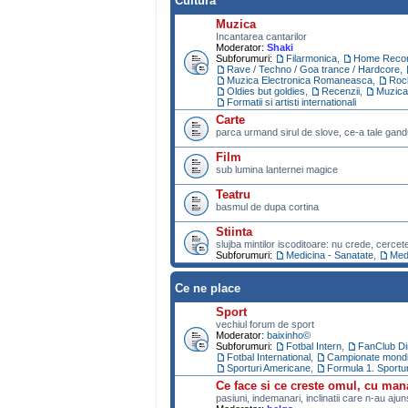
Cultura
Muzica
Incantarea cantarilor
Moderator:
Shaki
Subforumuri:
Filarmonica
,
Home Recor
Rave / Techno / Goa trance / Hardcore
,
Muzica Electronica Romaneasca
,
Roc
Oldies but goldies
,
Recenzii
,
Muzica
Formatii si artisti internationali
Carte
parca urmand sirul de slove, ce-a tale gand
Film
sub lumina lanternei magice
Teatru
basmul de dupa cortina
Stiinta
slujba mintilor iscoditoare: nu crede, cercet
Subforumuri:
Medicina - Sanatate
,
Medi
Ce ne place
Sport
vechiul forum de sport
Moderator:
baixinho©
Subforumuri:
Fotbal Intern
,
FanClub D
Fotbal International
,
Campionate mondial
Sporturi Americane
,
Formula 1. Sportu
Ce face si ce creste omul, cu man
pasiuni, indemanari, inclinatii care n-au aju