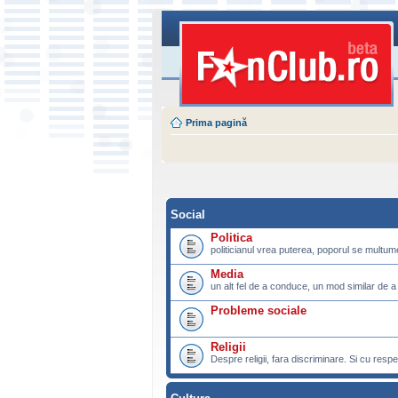
Prima pagină
Social
Politica
politicianul vrea puterea, poporul se multu
Media
un alt fel de a conduce, un mod similar de a
Probleme sociale
Religii
Despre religii, fara discriminare. Si cu respe