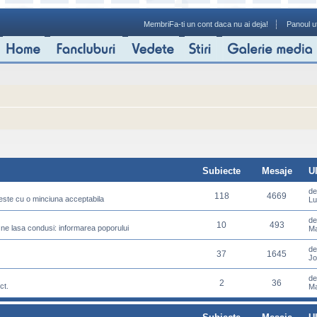
Membri
Fa-ti un cont daca nu ai deja!
Panoul ut
Subiecte
Mesaje
U
d
118
4669
meste cu o minciuna acceptabila
Lu
d
10
493
 ne lasa condusi: informarea poporului
Ma
d
37
1645
Jo
d
2
36
ct.
Ma