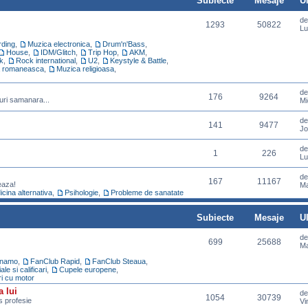
Subiecte
Mesaje
U
d
1293
50822
Lu
ding
,
Muzica electronica
,
Drum'n'Bass
,
House
,
IDM/Glitch
,
Trip Hop
,
AKM
,
k
,
Rock international
,
U2
,
Keystyle & Battle
,
 romaneasca
,
Muzica religioasa
,
d
176
9264
uri samanara...
Mi
d
141
9477
Jo
d
1
226
Lu
d
167
11167
eaza!
Ma
cina alternativa
,
Psihologie
,
Probleme de sanatate
Subiecte
Mesaje
U
d
699
25688
Ma
inamo
,
FanClub Rapid
,
FanClub Steaua
,
e si calificari
,
Cupele europene
,
ri cu motor
a lui
d
1054
30739
ns profesie
Vi