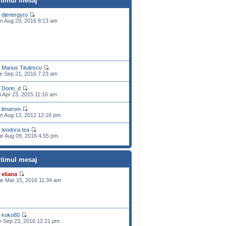
ltimul mesaj
e
djenergyro
n Aug 29, 2016 8:13 am
e
Marius Titulescu
e Sep 21, 2016 7:23 am
e
Dorin_d
i Apr 23, 2015 11:16 am
e
limarom
n Aug 13, 2012 12:16 pm
e
teodora.tea
r Aug 09, 2016 4:55 pm
ltimul mesaj
e
eliana
r Mar 15, 2016 11:34 am
e
koko80
n Sep 23, 2016 12:21 pm