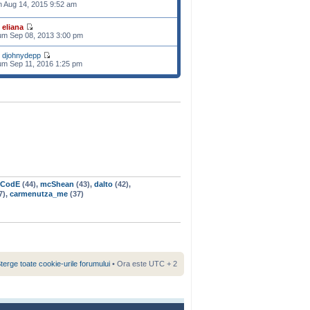
n Aug 14, 2015 9:52 am
e
eliana
m Sep 08, 2013 3:00 pm
e
djohnydepp
m Sep 11, 2016 1:25 pm
rCodE
(44),
mcShean
(43),
dalto
(42),
7),
carmenutza_me
(37)
terge toate cookie-urile forumului
• Ora este UTC + 2