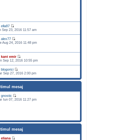
e
ella87
n Sep 23, 2016 11:57 am
e
alex77
e Aug 24, 2016 11:48 pm
e
kant emir
n Sep 12, 2016 10:55 pm
e
blogorici
r Sep 27, 2016 2:00 pm
ltimul mesaj
e
gnostic
r Iun 07, 2016 11:27 pm
ltimul mesaj
e
eliana