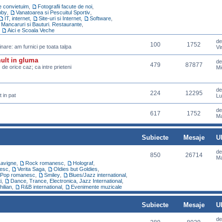
re convietuim
,
Fotografii facute de noi
,
bby
,
Vanatoarea si Pescuitul Sportiv
,
IT, internet
,
Site-uri si Internet
,
Software
,
Mancaruri si Bauturi. Restaurante
,
,
Aici e Scoala Veche
d
100
1752
pinare: am furnici pe toata talpa
Vi
mult in gluma
d
479
87877
z de orice caz; ca intre prieteni
Mi
d
224
12295
 in pat
Lu
d
617
1752
Ma
Subiecte
Mesaje
U
d
850
26714
Ma
Lavigne
,
Rock romanesc
,
Holograf
,
esc
,
Verita Saga
,
Oldies but Goldies
,
Pop romanesc
,
Smiley
,
Blues/Jazz international
,
i
,
Dance, Trance, Electronica, Jazz International
,
hilian
,
R&B international
,
Evenimente muzicale
Subiecte
Mesaje
U
d