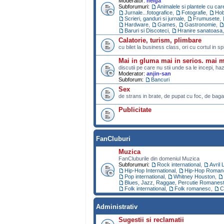
Moderator:
helga
Subforumuri:
Animalele si plantele cu ca
Jurnale...fotografice
,
Fotografie
,
Ho
Scrieri, ganduri si jurnale
,
Frumusete
,
Hardware
,
Games
,
Gastronomie
,
Baruri si Discoteci
,
Hranire sanatoasa
Calatorie, turism, plimbare
cu bilet la business class, ori cu cortul in s
Mai in gluma mai in serios. mai 
discutii pe care nu stii unde sa le incepi, ha
Moderator:
anjin-san
Subforum:
Bancuri
Sex
de strans in brate, de pupat cu foc, de bagat
Publicitate
FanCluburi
Muzica
FanCluburile din domeniul Muzica
Subforumuri:
Rock international
,
Avril 
Hip-Hop International
,
Hip-Hop Roman
Pop international
,
Whitney Houston
,
Blues, Jazz, Raggae, Percutie Romanest
Folk international
,
Folk romanesc
,
C
Administrativ
Sugestii si reclamatii