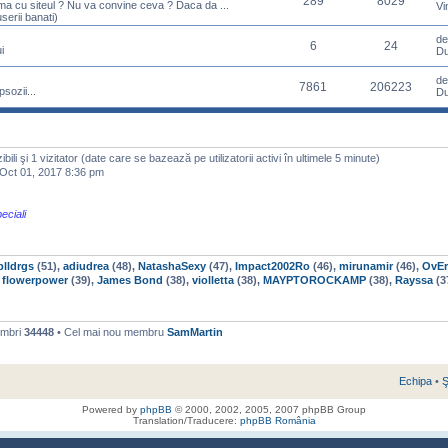
289
8029
ema cu siteul ? Nu va convine ceva ? Daca da ...
Vi
serii banati)
d
6
24
i
Du
d
7861
206223
sozii...
Du
izibili şi 1 vizitator (date care se bazează pe utilizatorii activi în ultimele 5 minute)
ct 01, 2017 8:36 pm
eciali
lldrgs
(51),
adiudrea
(48),
NatashaSexy
(47),
Impact2002Ro
(46),
mirunamir
(46),
OvE
,
flowerpower
(39),
James Bond
(38),
violletta
(38),
MAYPTOROCKAMP
(38),
Rayssa
(3
embri
34448
• Cel mai nou membru
SamMartin
Echipa
•
Ş
Powered by
phpBB
© 2000, 2002, 2005, 2007 phpBB Group
Translation/Traducere:
phpBB România