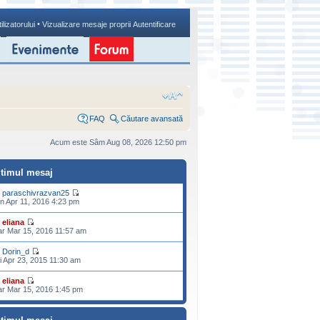
•
ilizatorului
Vizualizare mesaje proprii
Autentificare
FAQ
Căutare avansată
Acum este Sâm Aug 08, 2026 12:50 pm
ltimul mesaj
e
paraschivrazvan25
n Apr 11, 2016 4:23 pm
e
eliana
r Mar 15, 2016 11:57 am
e
Dorin_d
i Apr 23, 2015 11:30 am
e
eliana
r Mar 15, 2016 1:45 pm