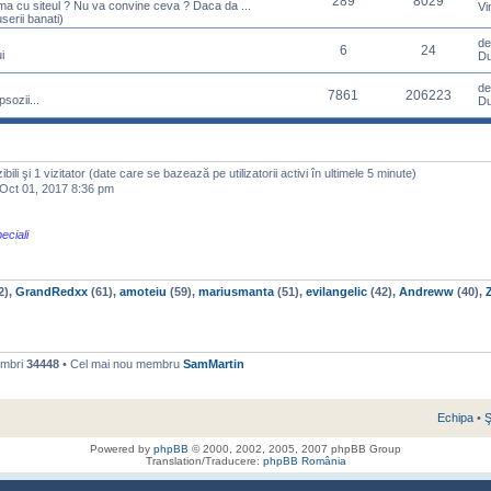
289
8029
ema cu siteul ? Nu va convine ceva ? Daca da ...
Vi
serii banati)
d
6
24
i
Du
d
7861
206223
sozii...
Du
izibili şi 1 vizitator (date care se bazează pe utilizatorii activi în ultimele 5 minute)
ct 01, 2017 8:36 pm
eciali
2),
GrandRedxx
(61),
amoteiu
(59),
mariusmanta
(51),
evilangelic
(42),
Andreww
(40),
embri
34448
• Cel mai nou membru
SamMartin
Echipa
•
Ş
Powered by
phpBB
© 2000, 2002, 2005, 2007 phpBB Group
Translation/Traducere:
phpBB România