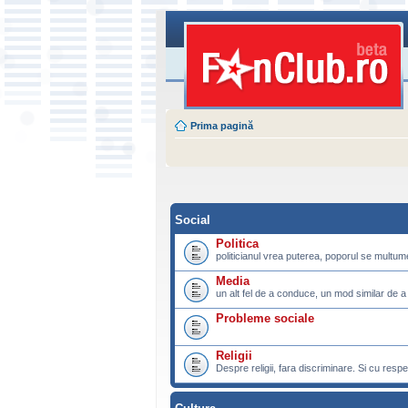
Prima pagină
Social
Politica
politicianul vrea puterea, poporul se multu
Media
un alt fel de a conduce, un mod similar de a
Probleme sociale
Religii
Despre religii, fara discriminare. Si cu respe