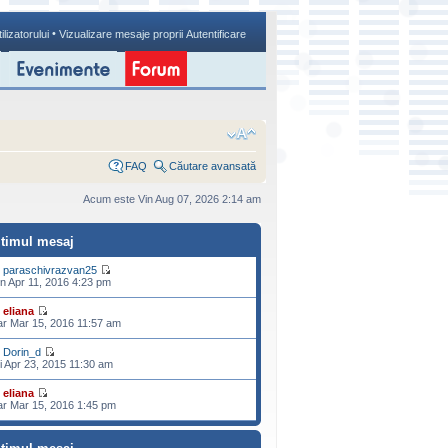
•
ilizatorului
Vizualizare mesaje proprii
Autentificare
FAQ
Căutare avansată
Acum este Vin Aug 07, 2026 2:14 am
ltimul mesaj
e
paraschivrazvan25
n Apr 11, 2016 4:23 pm
e
eliana
r Mar 15, 2016 11:57 am
e
Dorin_d
i Apr 23, 2015 11:30 am
e
eliana
r Mar 15, 2016 1:45 pm