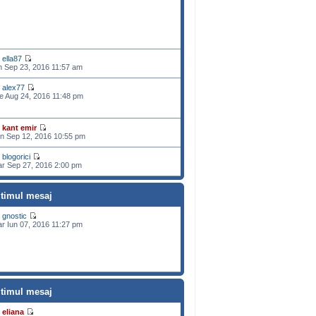
e
ella87
n Sep 23, 2016 11:57 am
e
alex77
e Aug 24, 2016 11:48 pm
e
kant emir
n Sep 12, 2016 10:55 pm
e
blogorici
r Sep 27, 2016 2:00 pm
ltimul mesaj
e
gnostic
r Iun 07, 2016 11:27 pm
ltimul mesaj
e
eliana