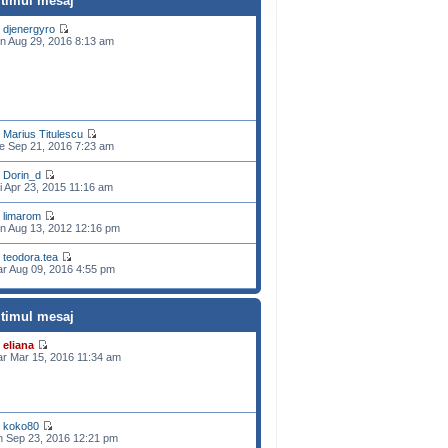
ltimul mesaj
e
djenergyro
n Aug 29, 2016 8:13 am
e
Marius Titulescu
e Sep 21, 2016 7:23 am
e
Dorin_d
i Apr 23, 2015 11:16 am
e
limarom
n Aug 13, 2012 12:16 pm
e
teodora.tea
r Aug 09, 2016 4:55 pm
ltimul mesaj
e
eliana
r Mar 15, 2016 11:34 am
e
koko80
n Sep 23, 2016 12:21 pm