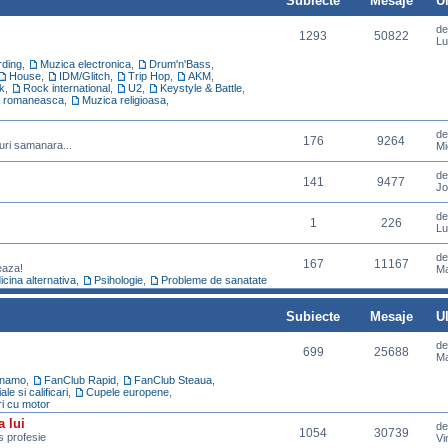
Subiecte
Mesaje
U
d
1293
50822
Lu
ding
,
Muzica electronica
,
Drum'n'Bass
,
House
,
IDM/Glitch
,
Trip Hop
,
AKM
,
k
,
Rock international
,
U2
,
Keystyle & Battle
,
 romaneasca
,
Muzica religioasa
,
d
176
9264
uri samanara...
Mi
d
141
9477
Jo
d
1
226
Lu
d
167
11167
eaza!
Ma
cina alternativa
,
Psihologie
,
Probleme de sanatate
Subiecte
Mesaje
U
d
699
25688
Ma
inamo
,
FanClub Rapid
,
FanClub Steaua
,
e si calificari
,
Cupele europene
,
ri cu motor
a lui
d
1054
30739
ns profesie
Vi