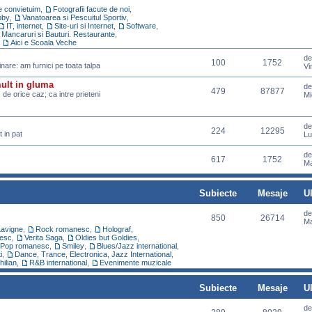
re convietuim
,
Fotografii facute de noi
,
bby
,
Vanatoarea si Pescuitul Sportiv
,
IT, internet
,
Site-uri si Internet
,
Software
,
Mancaruri si Bauturi. Restaurante
,
,
Aici e Scoala Veche
d
100
1752
pinare: am furnici pe toata talpa
Vi
mult in gluma
d
479
87877
z de orice caz; ca intre prieteni
Mi
d
224
12295
 in pat
Lu
d
617
1752
Ma
Subiecte
Mesaje
U
d
850
26714
Ma
Lavigne
,
Rock romanesc
,
Holograf
,
esc
,
Verita Saga
,
Oldies but Goldies
,
Pop romanesc
,
Smiley
,
Blues/Jazz international
,
i
,
Dance, Trance, Electronica, Jazz International
,
hilian
,
R&B international
,
Evenimente muzicale
Subiecte
Mesaje
U
d