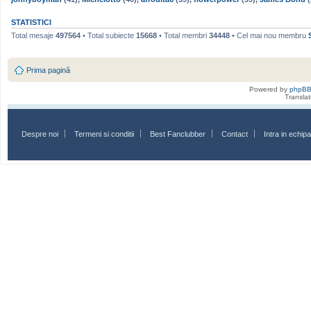
STATISTICI
Total mesaje
497564
• Total subiecte
15668
• Total membri
34448
• Cel mai nou membru
Prima pagină
Powered by
phpB
Transla
Despre noi
Termeni si conditii
Best Fanclubber
Contact
Intra in echi