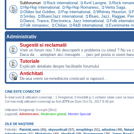
Subforumuri:
Rock international
,
Avril Lavigne
,
Rock roman
Hip-Hop International
,
Hip-Hop Romanesc
,
Verita Saga
,
Oldies but Goldies
,
Pop international
,
Whitney Houston
,
P
Smiley
,
Blues/Jazz international
,
Blues, Jazz, Raggae, Per
Dance, Trance, Electronica, Jazz International
,
Folk internati
Folk romanesc
,
Chilian
,
R&B international
,
Evenimente m
Administrativ
Sugestii si reclamatii
Vreti un forum nou ? Ati descoperit o problema cu siteul ? Nu va 
Daca da ... asteptam aici mesajele ... (aici pot posta si userii bana
Tutoriale
Explicatii detaliate despre facilitatile forumului
Antichitati
De-asa vremi se-nvrednicira cronicarii si rapsozii...
CINE ESTE CONECTAT
În total sunt
2
utilizatori conectaţi :: 1 înregistrat, 0 invizibili şi 1 vizitator (date care se baz
Cei mai mulţi utilizatori conectaţi au fost
2773
pe Dum Oct 01, 2017 8:36 pm
Utilizatori înregistraţi:
Google [Bot]
Legendă:
Administratori
,
Moderatori globali
,
Membri Speciali
ZILE DE NAŞTERE
Felicitări :
PatrickLewis
(65),
skyourdicall
(57),
mrxplldrgs
(51),
adiudrea
(48),
Natas
johnyboyman
(41),
Michelotto
(40),
afrodita6
(39),
flowerpower
(39),
James Bond
(