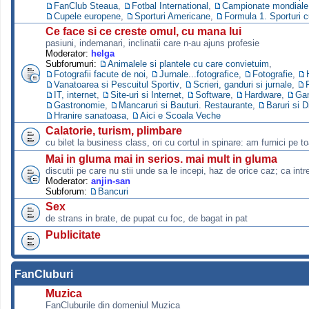
FanClub Steaua
,
Fotbal International
,
Campionate mondiale s
Cupele europene
,
Sporturi Americane
,
Formula 1. Sporturi 
Ce face si ce creste omul, cu mana lui
pasiuni, indemanari, inclinatii care n-au ajuns profesie
Moderator:
helga
Subforumuri:
Animalele si plantele cu care convietuim
,
Fotografii facute de noi
,
Jurnale...fotografice
,
Fotografie
,
Vanatoarea si Pescuitul Sportiv
,
Scrieri, ganduri si jurnale
,
IT, internet
,
Site-uri si Internet
,
Software
,
Hardware
,
Ga
Gastronomie
,
Mancaruri si Bauturi. Restaurante
,
Baruri si D
Hranire sanatoasa
,
Aici e Scoala Veche
Calatorie, turism, plimbare
cu bilet la business class, ori cu cortul in spinare: am furnici pe to
Mai in gluma mai in serios. mai mult in gluma
discutii pe care nu stii unde sa le incepi, haz de orice caz; ca intre
Moderator:
anjin-san
Subforum:
Bancuri
Sex
de strans in brate, de pupat cu foc, de bagat in pat
Publicitate
FanCluburi
Muzica
FanCluburile din domeniul Muzica