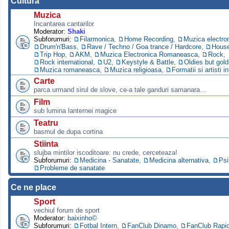
Cultura
Muzica
Incantarea cantarilor
Moderator:
Shaki
Subforumuri:
Filarmonica
,
Home Recording
,
Muzica electro
Drum'n'Bass
,
Rave / Techno / Goa trance / Hardcore
,
Hous
Trip Hop
,
AKM
,
Muzica Electronica Romaneasca
,
Rock
,
Rock international
,
U2
,
Keystyle & Battle
,
Oldies but gold
Muzica romaneasca
,
Muzica religioasa
,
Formatii si artisti i
Carte
parca urmand sirul de slove, ce-a tale ganduri samanara...
Film
sub lumina lanternei magice
Teatru
basmul de dupa cortina
Stiinta
slujba mintilor iscoditoare: nu crede, cerceteaza!
Subforumuri:
Medicina - Sanatate
,
Medicina alternativa
,
Psi
Probleme de sanatate
Ce ne place
Sport
vechiul forum de sport
Moderator:
baixinho©
Subforumuri:
Fotbal Intern
,
FanClub Dinamo
,
FanClub Rapi