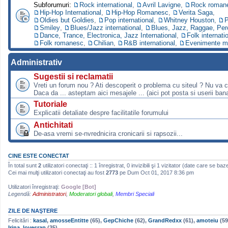
Subforumuri:
Rock international
,
Avril Lavigne
,
Rock roman
Hip-Hop International
,
Hip-Hop Romanesc
,
Verita Saga
,
Oldies but Goldies
,
Pop international
,
Whitney Houston
,
P
Smiley
,
Blues/Jazz international
,
Blues, Jazz, Raggae, Per
Dance, Trance, Electronica, Jazz International
,
Folk internati
Folk romanesc
,
Chilian
,
R&B international
,
Evenimente m
Administrativ
Sugestii si reclamatii
Vreti un forum nou ? Ati descoperit o problema cu siteul ? Nu va 
Daca da ... asteptam aici mesajele ... (aici pot posta si userii bana
Tutoriale
Explicatii detaliate despre facilitatile forumului
Antichitati
De-asa vremi se-nvrednicira cronicarii si rapsozii...
CINE ESTE CONECTAT
În total sunt
2
utilizatori conectaţi :: 1 înregistrat, 0 invizibili şi 1 vizitator (date care se baz
Cei mai mulţi utilizatori conectaţi au fost
2773
pe Dum Oct 01, 2017 8:36 pm
Utilizatori înregistraţi:
Google [Bot]
Legendă:
Administratori
,
Moderatori globali
,
Membri Speciali
ZILE DE NAŞTERE
Felicitări :
kasal
,
amosseEntitte
(65),
GepChiche
(62),
GrandRedxx
(61),
amoteiu
(59
Irina_lovesrap
(35)