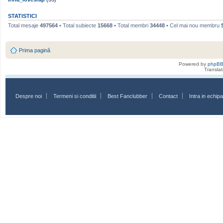
STATISTICI
Total mesaje
497564
• Total subiecte
15668
• Total membri
34448
• Cel mai nou membru
Prima pagină
Powered by
phpB
Transla
Despre noi
Termeni si conditii
Best Fanclubber
Contact
Intra in echi