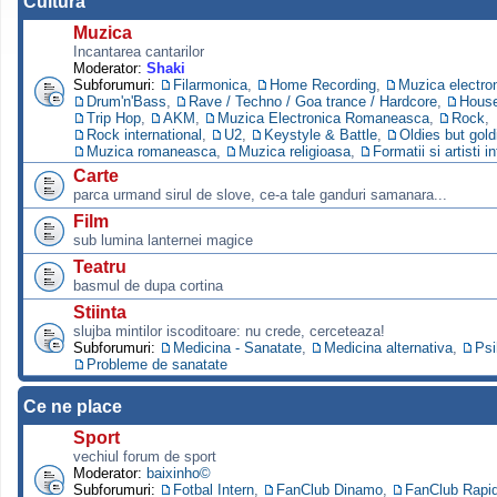
Cultura
Muzica
Incantarea cantarilor
Moderator:
Shaki
Subforumuri:
Filarmonica
,
Home Recording
,
Muzica electro
Drum'n'Bass
,
Rave / Techno / Goa trance / Hardcore
,
Hous
Trip Hop
,
AKM
,
Muzica Electronica Romaneasca
,
Rock
,
Rock international
,
U2
,
Keystyle & Battle
,
Oldies but gold
Muzica romaneasca
,
Muzica religioasa
,
Formatii si artisti i
Carte
parca urmand sirul de slove, ce-a tale ganduri samanara...
Film
sub lumina lanternei magice
Teatru
basmul de dupa cortina
Stiinta
slujba mintilor iscoditoare: nu crede, cerceteaza!
Subforumuri:
Medicina - Sanatate
,
Medicina alternativa
,
Psi
Probleme de sanatate
Ce ne place
Sport
vechiul forum de sport
Moderator:
baixinho©
Subforumuri:
Fotbal Intern
,
FanClub Dinamo
,
FanClub Rapi