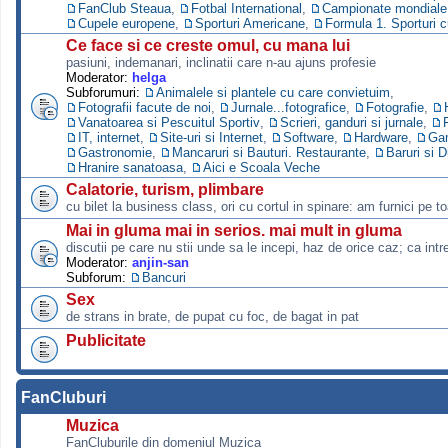
FanClub Steaua
,
Fotbal International
,
Campionate mondiale s
Cupele europene
,
Sporturi Americane
,
Formula 1. Sporturi 
Ce face si ce creste omul, cu mana lui
pasiuni, indemanari, inclinatii care n-au ajuns profesie
Moderator:
helga
Subforumuri:
Animalele si plantele cu care convietuim
,
Fotografii facute de noi
,
Jurnale...fotografice
,
Fotografie
,
Vanatoarea si Pescuitul Sportiv
,
Scrieri, ganduri si jurnale
,
IT, internet
,
Site-uri si Internet
,
Software
,
Hardware
,
Ga
Gastronomie
,
Mancaruri si Bauturi. Restaurante
,
Baruri si D
Hranire sanatoasa
,
Aici e Scoala Veche
Calatorie, turism, plimbare
cu bilet la business class, ori cu cortul in spinare: am furnici pe to
Mai in gluma mai in serios. mai mult in gluma
discutii pe care nu stii unde sa le incepi, haz de orice caz; ca intre
Moderator:
anjin-san
Subforum:
Bancuri
Sex
de strans in brate, de pupat cu foc, de bagat in pat
Publicitate
FanCluburi
Muzica
FanCluburile din domeniul Muzica