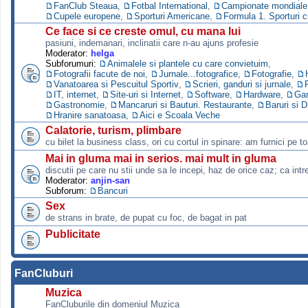
FanClub Steaua
,
Fotbal International
,
Campionate mondiale s
Cupele europene
,
Sporturi Americane
,
Formula 1. Sporturi 
Ce face si ce creste omul, cu mana lui
pasiuni, indemanari, inclinatii care n-au ajuns profesie
Moderator:
helga
Subforumuri:
Animalele si plantele cu care convietuim
,
Fotografii facute de noi
,
Jurnale...fotografice
,
Fotografie
,
Vanatoarea si Pescuitul Sportiv
,
Scrieri, ganduri si jurnale
,
IT, internet
,
Site-uri si Internet
,
Software
,
Hardware
,
Ga
Gastronomie
,
Mancaruri si Bauturi. Restaurante
,
Baruri si D
Hranire sanatoasa
,
Aici e Scoala Veche
Calatorie, turism, plimbare
cu bilet la business class, ori cu cortul in spinare: am furnici pe to
Mai in gluma mai in serios. mai mult in gluma
discutii pe care nu stii unde sa le incepi, haz de orice caz; ca intre
Moderator:
anjin-san
Subforum:
Bancuri
Sex
de strans in brate, de pupat cu foc, de bagat in pat
Publicitate
FanCluburi
Muzica
FanCluburile din domeniul Muzica