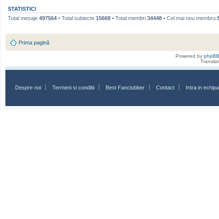
STATISTICI
Total mesaje
497564
• Total subiecte
15668
• Total membri
34448
• Cel mai nou membru
Prima pagină
Powered by
phpB
Transla
Despre noi
Termeni si conditii
Best Fanclubber
Contact
Intra in echi