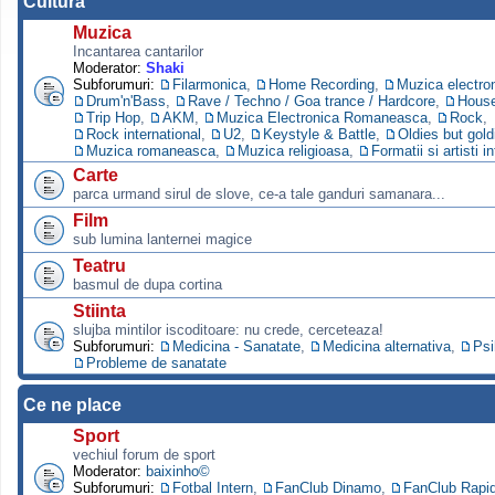
Cultura
Muzica
Incantarea cantarilor
Moderator:
Shaki
Subforumuri:
Filarmonica
,
Home Recording
,
Muzica electro
Drum'n'Bass
,
Rave / Techno / Goa trance / Hardcore
,
Hous
Trip Hop
,
AKM
,
Muzica Electronica Romaneasca
,
Rock
,
Rock international
,
U2
,
Keystyle & Battle
,
Oldies but gold
Muzica romaneasca
,
Muzica religioasa
,
Formatii si artisti i
Carte
parca urmand sirul de slove, ce-a tale ganduri samanara...
Film
sub lumina lanternei magice
Teatru
basmul de dupa cortina
Stiinta
slujba mintilor iscoditoare: nu crede, cerceteaza!
Subforumuri:
Medicina - Sanatate
,
Medicina alternativa
,
Psi
Probleme de sanatate
Ce ne place
Sport
vechiul forum de sport
Moderator:
baixinho©
Subforumuri:
Fotbal Intern
,
FanClub Dinamo
,
FanClub Rapi