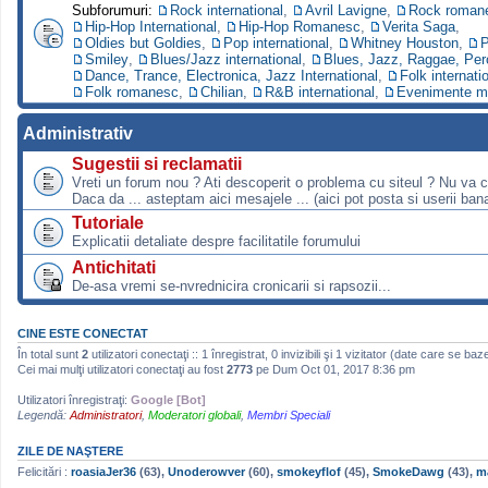
Subforumuri:
Rock international
,
Avril Lavigne
,
Rock roman
Hip-Hop International
,
Hip-Hop Romanesc
,
Verita Saga
,
Oldies but Goldies
,
Pop international
,
Whitney Houston
,
P
Smiley
,
Blues/Jazz international
,
Blues, Jazz, Raggae, Per
Dance, Trance, Electronica, Jazz International
,
Folk internati
Folk romanesc
,
Chilian
,
R&B international
,
Evenimente m
Administrativ
Sugestii si reclamatii
Vreti un forum nou ? Ati descoperit o problema cu siteul ? Nu va 
Daca da ... asteptam aici mesajele ... (aici pot posta si userii bana
Tutoriale
Explicatii detaliate despre facilitatile forumului
Antichitati
De-asa vremi se-nvrednicira cronicarii si rapsozii...
CINE ESTE CONECTAT
În total sunt
2
utilizatori conectaţi :: 1 înregistrat, 0 invizibili şi 1 vizitator (date care se baz
Cei mai mulţi utilizatori conectaţi au fost
2773
pe Dum Oct 01, 2017 8:36 pm
Utilizatori înregistraţi:
Google [Bot]
Legendă:
Administratori
,
Moderatori globali
,
Membri Speciali
ZILE DE NAŞTERE
Felicitări :
roasiaJer36
(63),
Unoderowver
(60),
smokeyflof
(45),
SmokeDawg
(43),
m