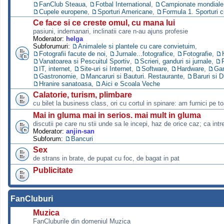
FanClub Steaua
,
Fotbal International
,
Campionate mondiale s
Cupele europene
,
Sporturi Americane
,
Formula 1. Sporturi 
Ce face si ce creste omul, cu mana lui
pasiuni, indemanari, inclinatii care n-au ajuns profesie
Moderator:
helga
Subforumuri:
Animalele si plantele cu care convietuim
,
Fotografii facute de noi
,
Jurnale...fotografice
,
Fotografie
,
Vanatoarea si Pescuitul Sportiv
,
Scrieri, ganduri si jurnale
,
IT, internet
,
Site-uri si Internet
,
Software
,
Hardware
,
Ga
Gastronomie
,
Mancaruri si Bauturi. Restaurante
,
Baruri si D
Hranire sanatoasa
,
Aici e Scoala Veche
Calatorie, turism, plimbare
cu bilet la business class, ori cu cortul in spinare: am furnici pe to
Mai in gluma mai in serios. mai mult in gluma
discutii pe care nu stii unde sa le incepi, haz de orice caz; ca intre
Moderator:
anjin-san
Subforum:
Bancuri
Sex
de strans in brate, de pupat cu foc, de bagat in pat
Publicitate
FanCluburi
Muzica
FanCluburile din domeniul Muzica