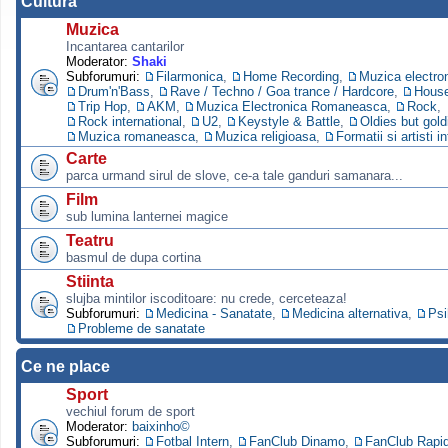
Cultura
Muzica
Incantarea cantarilor
Moderator:
Shaki
Subforumuri:
Filarmonica
,
Home Recording
,
Muzica electro
Drum'n'Bass
,
Rave / Techno / Goa trance / Hardcore
,
Hous
Trip Hop
,
AKM
,
Muzica Electronica Romaneasca
,
Rock
,
Rock international
,
U2
,
Keystyle & Battle
,
Oldies but gold
Muzica romaneasca
,
Muzica religioasa
,
Formatii si artisti i
Carte
parca urmand sirul de slove, ce-a tale ganduri samanara...
Film
sub lumina lanternei magice
Teatru
basmul de dupa cortina
Stiinta
slujba mintilor iscoditoare: nu crede, cerceteaza!
Subforumuri:
Medicina - Sanatate
,
Medicina alternativa
,
Psi
Probleme de sanatate
Ce ne place
Sport
vechiul forum de sport
Moderator:
baixinho©
Subforumuri:
Fotbal Intern
,
FanClub Dinamo
,
FanClub Rapi