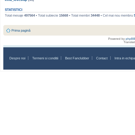
STATISTICI
Total mesaje
497564
• Total subiecte
15668
• Total membri
34448
• Cel mai nou membru
Prima pagină
Powered by
phpB
Transla
Despre noi
Termeni si conditii
Best Fanclubber
Contact
Intra in echi