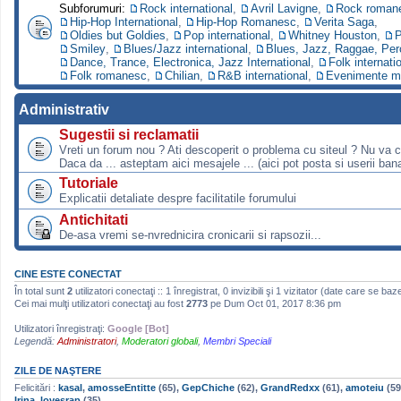
Subforumuri:
Rock international
,
Avril Lavigne
,
Rock roman
Hip-Hop International
,
Hip-Hop Romanesc
,
Verita Saga
,
Oldies but Goldies
,
Pop international
,
Whitney Houston
,
P
Smiley
,
Blues/Jazz international
,
Blues, Jazz, Raggae, Per
Dance, Trance, Electronica, Jazz International
,
Folk internati
Folk romanesc
,
Chilian
,
R&B international
,
Evenimente m
Administrativ
Sugestii si reclamatii
Vreti un forum nou ? Ati descoperit o problema cu siteul ? Nu va 
Daca da ... asteptam aici mesajele ... (aici pot posta si userii bana
Tutoriale
Explicatii detaliate despre facilitatile forumului
Antichitati
De-asa vremi se-nvrednicira cronicarii si rapsozii...
CINE ESTE CONECTAT
În total sunt
2
utilizatori conectaţi :: 1 înregistrat, 0 invizibili şi 1 vizitator (date care se baz
Cei mai mulţi utilizatori conectaţi au fost
2773
pe Dum Oct 01, 2017 8:36 pm
Utilizatori înregistraţi:
Google [Bot]
Legendă:
Administratori
,
Moderatori globali
,
Membri Speciali
ZILE DE NAŞTERE
Felicitări :
kasal
,
amosseEntitte
(65),
GepChiche
(62),
GrandRedxx
(61),
amoteiu
(59
Irina_lovesrap
(35)