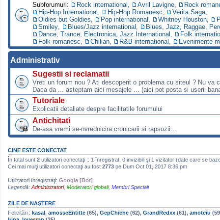
Subforumuri:
Rock international
,
Avril Lavigne
,
Rock roman
Hip-Hop International
,
Hip-Hop Romanesc
,
Verita Saga
,
Oldies but Goldies
,
Pop international
,
Whitney Houston
,
P
Smiley
,
Blues/Jazz international
,
Blues, Jazz, Raggae, Per
Dance, Trance, Electronica, Jazz International
,
Folk internati
Folk romanesc
,
Chilian
,
R&B international
,
Evenimente m
Administrativ
Sugestii si reclamatii
Vreti un forum nou ? Ati descoperit o problema cu siteul ? Nu va 
Daca da ... asteptam aici mesajele ... (aici pot posta si userii bana
Tutoriale
Explicatii detaliate despre facilitatile forumului
Antichitati
De-asa vremi se-nvrednicira cronicarii si rapsozii...
CINE ESTE CONECTAT
În total sunt
2
utilizatori conectaţi :: 1 înregistrat, 0 invizibili şi 1 vizitator (date care se baz
Cei mai mulţi utilizatori conectaţi au fost
2773
pe Dum Oct 01, 2017 8:36 pm
Utilizatori înregistraţi:
Google [Bot]
Legendă:
Administratori
,
Moderatori globali
,
Membri Speciali
ZILE DE NAŞTERE
Felicitări :
kasal
,
amosseEntitte
(65),
GepChiche
(62),
GrandRedxx
(61),
amoteiu
(59
Irina_lovesrap
(35)