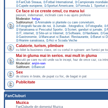
FanClub Steaua
,
Fotbal International
,
Campionate mondiale s
Cupele europene
,
Sporturi Americane
,
Formula 1. Sporturi 
Ce face si ce creste omul, cu mana lui
pasiuni, indemanari, inclinatii care n-au ajuns profesie
Moderator:
helga
Subforumuri:
Animalele si plantele cu care convietuim
,
Fotografii facute de noi
,
Jurnale...fotografice
,
Fotografie
,
Vanatoarea si Pescuitul Sportiv
,
Scrieri, ganduri si jurnale
,
IT, internet
,
Site-uri si Internet
,
Software
,
Hardware
,
Ga
Gastronomie
,
Mancaruri si Bauturi. Restaurante
,
Baruri si D
Hranire sanatoasa
,
Aici e Scoala Veche
Calatorie, turism, plimbare
cu bilet la business class, ori cu cortul in spinare: am furnici pe to
Mai in gluma mai in serios. mai mult in gluma
discutii pe care nu stii unde sa le incepi, haz de orice caz; ca intre
Moderator:
anjin-san
Subforum:
Bancuri
Sex
de strans in brate, de pupat cu foc, de bagat in pat
Publicitate
FanCluburi
Muzica
FanCluburile din domeniul Muzica