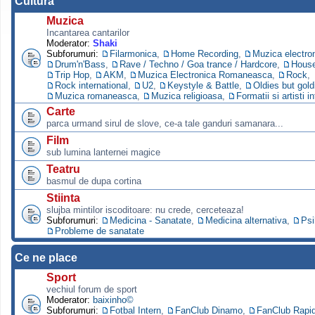
Cultura
Muzica
Incantarea cantarilor
Moderator:
Shaki
Subforumuri:
Filarmonica
,
Home Recording
,
Muzica electro
Drum'n'Bass
,
Rave / Techno / Goa trance / Hardcore
,
Hous
Trip Hop
,
AKM
,
Muzica Electronica Romaneasca
,
Rock
,
Rock international
,
U2
,
Keystyle & Battle
,
Oldies but gold
Muzica romaneasca
,
Muzica religioasa
,
Formatii si artisti i
Carte
parca urmand sirul de slove, ce-a tale ganduri samanara...
Film
sub lumina lanternei magice
Teatru
basmul de dupa cortina
Stiinta
slujba mintilor iscoditoare: nu crede, cerceteaza!
Subforumuri:
Medicina - Sanatate
,
Medicina alternativa
,
Psi
Probleme de sanatate
Ce ne place
Sport
vechiul forum de sport
Moderator:
baixinho©
Subforumuri:
Fotbal Intern
,
FanClub Dinamo
,
FanClub Rapi