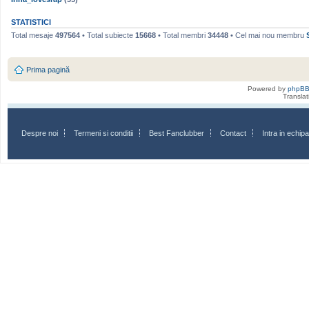
STATISTICI
Total mesaje
497564
• Total subiecte
15668
• Total membri
34448
• Cel mai nou membru
Prima pagină
Powered by
phpB
Transla
Despre noi
Termeni si conditii
Best Fanclubber
Contact
Intra in echi