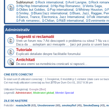
Subforumuri:
Rock international
,
Avril Lavigne
,
Rock roman
Hip-Hop International
,
Hip-Hop Romanesc
,
Verita Saga
,
Oldies but Goldies
,
Pop international
,
Whitney Houston
,
P
Smiley
,
Blues/Jazz international
,
Blues, Jazz, Raggae, Per
Dance, Trance, Electronica, Jazz International
,
Folk internati
Folk romanesc
,
Chilian
,
R&B international
,
Evenimente m
Administrativ
Sugestii si reclamatii
Vreti un forum nou ? Ati descoperit o problema cu siteul ? Nu va 
Daca da ... asteptam aici mesajele ... (aici pot posta si userii bana
Tutoriale
Explicatii detaliate despre facilitatile forumului
Antichitati
De-asa vremi se-nvrednicira cronicarii si rapsozii...
CINE ESTE CONECTAT
În total sunt
2
utilizatori conectaţi :: 1 înregistrat, 0 invizibili şi 1 vizitator (date care se baz
Cei mai mulţi utilizatori conectaţi au fost
2773
pe Dum Oct 01, 2017 8:36 pm
Utilizatori înregistraţi:
Google [Bot]
Legendă:
Administratori
,
Moderatori globali
,
Membri Speciali
ZILE DE NAŞTERE
Felicitări :
roasiaJer36
(63),
Unoderowver
(60),
smokeyflof
(45),
SmokeDawg
(43),
m