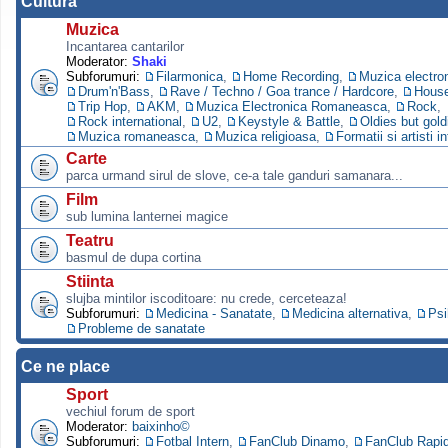
Cultura
Muzica
Incantarea cantarilor
Moderator:
Shaki
Subforumuri:
Filarmonica
,
Home Recording
,
Muzica electro
Drum'n'Bass
,
Rave / Techno / Goa trance / Hardcore
,
Hous
Trip Hop
,
AKM
,
Muzica Electronica Romaneasca
,
Rock
,
Rock international
,
U2
,
Keystyle & Battle
,
Oldies but gold
Muzica romaneasca
,
Muzica religioasa
,
Formatii si artisti i
Carte
parca urmand sirul de slove, ce-a tale ganduri samanara...
Film
sub lumina lanternei magice
Teatru
basmul de dupa cortina
Stiinta
slujba mintilor iscoditoare: nu crede, cerceteaza!
Subforumuri:
Medicina - Sanatate
,
Medicina alternativa
,
Psi
Probleme de sanatate
Ce ne place
Sport
vechiul forum de sport
Moderator:
baixinho©
Subforumuri:
Fotbal Intern
,
FanClub Dinamo
,
FanClub Rapi