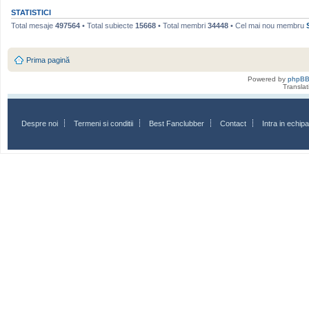
STATISTICI
Total mesaje
497564
• Total subiecte
15668
• Total membri
34448
• Cel mai nou membru
Prima pagină
Powered by
phpB
Transla
Despre noi
Termeni si conditii
Best Fanclubber
Contact
Intra in echi