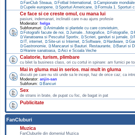
FanClub Steaua
,
Fotbal International
,
Campionate mondiale s
Cupele europene
,
Sporturi Americane
,
Formula 1. Sporturi 
Ce face si ce creste omul, cu mana lui
pasiuni, indemanari, inclinatii care n-au ajuns profesie
Moderator:
helga
Subforumuri:
Animalele si plantele cu care convietuim
,
Fotografii facute de noi
,
Jurnale...fotografice
,
Fotografie
,
Vanatoarea si Pescuitul Sportiv
,
Scrieri, ganduri si jurnale
,
IT, internet
,
Site-uri si Internet
,
Software
,
Hardware
,
Ga
Gastronomie
,
Mancaruri si Bauturi. Restaurante
,
Baruri si D
Hranire sanatoasa
,
Aici e Scoala Veche
Calatorie, turism, plimbare
cu bilet la business class, ori cu cortul in spinare: am furnici pe to
Mai in gluma mai in serios. mai mult in gluma
discutii pe care nu stii unde sa le incepi, haz de orice caz; ca intre
Moderator:
anjin-san
Subforum:
Bancuri
Sex
de strans in brate, de pupat cu foc, de bagat in pat
Publicitate
FanCluburi
Muzica
FanCluburile din domeniul Muzica