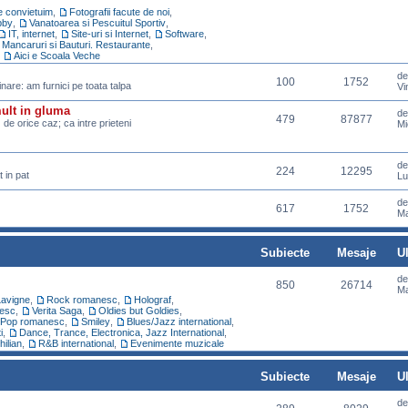
re convietuim
,
Fotografii facute de noi
,
bby
,
Vanatoarea si Pescuitul Sportiv
,
IT, internet
,
Site-uri si Internet
,
Software
,
Mancaruri si Bauturi. Restaurante
,
,
Aici e Scoala Veche
d
100
1752
pinare: am furnici pe toata talpa
Vi
mult in gluma
d
479
87877
z de orice caz; ca intre prieteni
Mi
d
224
12295
 in pat
Lu
d
617
1752
Ma
Subiecte
Mesaje
U
d
850
26714
Ma
Lavigne
,
Rock romanesc
,
Holograf
,
esc
,
Verita Saga
,
Oldies but Goldies
,
Pop romanesc
,
Smiley
,
Blues/Jazz international
,
i
,
Dance, Trance, Electronica, Jazz International
,
hilian
,
R&B international
,
Evenimente muzicale
Subiecte
Mesaje
U
d