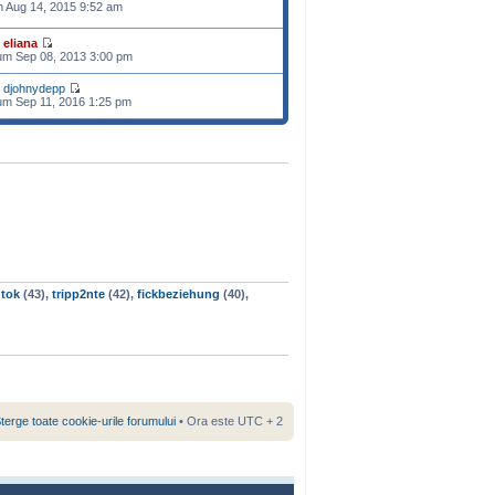
n Aug 14, 2015 9:52 am
e
eliana
m Sep 08, 2013 3:00 pm
e
djohnydepp
m Sep 11, 2016 1:25 pm
tok
(43),
tripp2nte
(42),
fickbeziehung
(40),
terge toate cookie-urile forumului
• Ora este UTC + 2