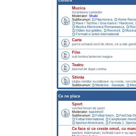
Cultura
Muzica
Incantarea cantarilor
Moderator:
Shaki
Subforumuri:
Filarmonica
,
Home Recor
Rave / Techno / Goa trance / Hardcore
,
Muzica Electronica Romaneasca
,
Roc
Oldies but goldies
,
Recenzii
,
Muzica
Formatii si artisti internationali
Carte
parca urmand sirul de slove, ce-a tale gand
Film
sub lumina lanternei magice
Teatru
basmul de dupa cortina
Stiinta
slujba mintilor iscoditoare: nu crede, cercet
Subforumuri:
Medicina - Sanatate
,
Medi
Ce ne place
Sport
vechiul forum de sport
Moderator:
baixinho©
Subforumuri:
Fotbal Intern
,
FanClub D
Fotbal International
,
Campionate mondial
Sporturi Americane
,
Formula 1. Sportu
Ce face si ce creste omul, cu man
pasiuni, indemanari, inclinatii care n-au aju