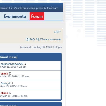
•
ilizatorului
Vizualizare mesaje proprii
Autentificare
FAQ
Căutare avansată
Acum este Joi Aug 06, 2026 3:22 pm
ltimul mesaj
e
paraschivrazvan25
n Apr 11, 2016 4:23 pm
e
eliana
r Mar 15, 2016 11:57 am
e
Dorin_d
i Apr 23, 2015 11:30 am
e
eliana
r Mar 15, 2016 1:45 pm