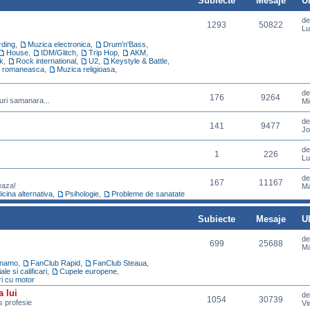
Subiecte
Mesaje
U
d
1293
50822
Lu
ding
,
Muzica electronica
,
Drum'n'Bass
,
House
,
IDM/Glitch
,
Trip Hop
,
AKM
,
k
,
Rock international
,
U2
,
Keystyle & Battle
,
 romaneasca
,
Muzica religioasa
,
d
176
9264
uri samanara...
Mi
d
141
9477
Jo
d
1
226
Lu
d
167
11167
eaza!
Ma
cina alternativa
,
Psihologie
,
Probleme de sanatate
Subiecte
Mesaje
U
d
699
25688
Ma
inamo
,
FanClub Rapid
,
FanClub Steaua
,
e si calificari
,
Cupele europene
,
ri cu motor
a lui
d
1054
30739
ns profesie
Vi