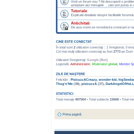
Vreti un forum nou ? Ati descoperit o probl
asteptam aici mesajele ... (aici pot posta si u
Tutoriale
Explicatii detaliate despre facilitatile forumulu
Antichitati
De-asa vremi se-nvrednicira cronicarii si rap
CINE ESTE CONECTAT
În total sunt
2
utilizatori conectaţi :: 1 înregistrat, 0 inv
Cei mai mulţi utilizatori conectaţi au fost
2773
pe Dum O
Utilizatori înregistraţi:
Google [Bot]
Legendă:
Administratori
,
Moderatori globali
,
Membri Sp
ZILE DE NAŞTERE
Felicitări :
PisicuzzACreazy
,
wonder-kid
,
higSeeda
Thug'n'Me
(38),
pisicuzzA
(37),
DarkAngelOfHeL
STATISTICI
Total mesaje
497564
• Total subiecte
15668
• Total m
Prima pagină