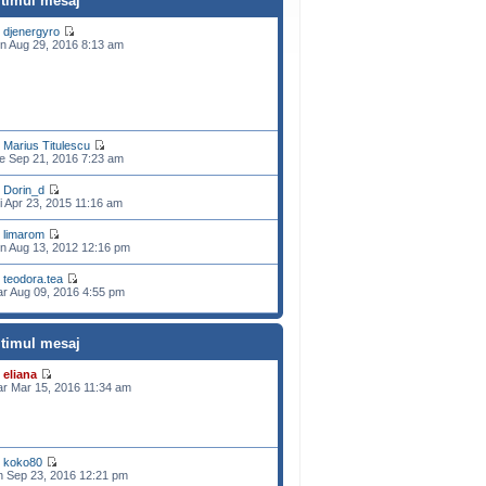
ltimul mesaj
e
djenergyro
n Aug 29, 2016 8:13 am
e
Marius Titulescu
e Sep 21, 2016 7:23 am
e
Dorin_d
i Apr 23, 2015 11:16 am
e
limarom
n Aug 13, 2012 12:16 pm
e
teodora.tea
r Aug 09, 2016 4:55 pm
ltimul mesaj
e
eliana
r Mar 15, 2016 11:34 am
e
koko80
n Sep 23, 2016 12:21 pm