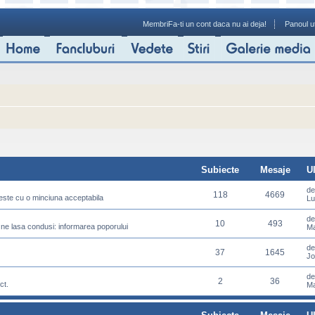
Membri
Fa-ti un cont daca nu ai deja!
Panoul ut
Subiecte
Mesaje
U
d
118
4669
meste cu o minciuna acceptabila
Lu
d
10
493
 ne lasa condusi: informarea poporului
Ma
d
37
1645
Jo
d
2
36
ct.
Ma