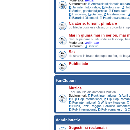
Moderator:
helga
Subforumuri:
Animalele si plantele cu ca
Jurnale...fotografice
,
Fotografie
,
Ho
Scrieri, ganduri si jurnale
,
Frumusete
,
Hardware
,
Games
,
Gastronomie
,
Baruri si Discoteci
,
Hranire sanatoasa
Calatorie, turism, plimbare
cu bilet la business class, ori cu cortul in s
Mai in gluma mai in serios. mai 
discutii pe care nu stii unde sa le incepi, ha
Moderator:
anjin-san
Subforum:
Bancuri
Sex
de strans in brate, de pupat cu foc, de bagat
Publicitate
FanCluburi
Muzica
FanCluburile din domeniul Muzica
Subforumuri:
Rock international
,
Avril 
Hip-Hop International
,
Hip-Hop Roman
Pop international
,
Whitney Houston
,
Blues, Jazz, Raggae, Percutie Romanest
Folk international
,
Folk romanesc
,
C
Administrativ
Sugestii si reclamatii