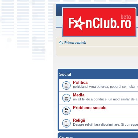
Prima pagină
Social
Politica
politicianul vrea puterea, poporul se multu
Media
un alt fel de a conduce, un mod similar de a
Probleme sociale
Religii
Despre religii, fara discriminare. Si cu respe