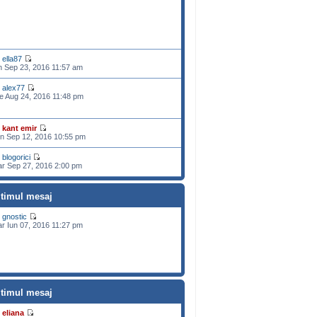
e
ella87
n Sep 23, 2016 11:57 am
e
alex77
e Aug 24, 2016 11:48 pm
e
kant emir
n Sep 12, 2016 10:55 pm
e
blogorici
r Sep 27, 2016 2:00 pm
ltimul mesaj
e
gnostic
r Iun 07, 2016 11:27 pm
ltimul mesaj
e
eliana