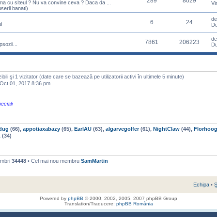
289
8029
ema cu siteul ? Nu va convine ceva ? Daca da ...
Vi
serii banati)
d
6
24
i
Du
d
7861
206223
sozii...
Du
izibili şi 1 vizitator (date care se bazează pe utilizatorii activi în ultimele 5 minute)
ct 01, 2017 8:36 pm
eciali
dug
(66),
appotiaxabazy
(65),
EarlAU
(63),
algarvegolfer
(61),
NightClaw
(44),
Florhoog
L
(34)
embri
34448
• Cel mai nou membru
SamMartin
Echipa
•
Ş
Powered by
phpBB
© 2000, 2002, 2005, 2007 phpBB Group
Translation/Traducere:
phpBB România