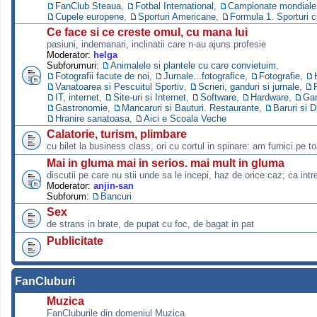
FanClub Steaua
,
Fotbal International
,
Campionate mondiale s
Cupele europene
,
Sporturi Americane
,
Formula 1. Sporturi 
Ce face si ce creste omul, cu mana lui
pasiuni, indemanari, inclinatii care n-au ajuns profesie
Moderator:
helga
Subforumuri:
Animalele si plantele cu care convietuim
,
Fotografii facute de noi
,
Jurnale...fotografice
,
Fotografie
,
Vanatoarea si Pescuitul Sportiv
,
Scrieri, ganduri si jurnale
,
IT, internet
,
Site-uri si Internet
,
Software
,
Hardware
,
Ga
Gastronomie
,
Mancaruri si Bauturi. Restaurante
,
Baruri si D
Hranire sanatoasa
,
Aici e Scoala Veche
Calatorie, turism, plimbare
cu bilet la business class, ori cu cortul in spinare: am furnici pe to
Mai in gluma mai in serios. mai mult in gluma
discutii pe care nu stii unde sa le incepi, haz de orice caz; ca intre
Moderator:
anjin-san
Subforum:
Bancuri
Sex
de strans in brate, de pupat cu foc, de bagat in pat
Publicitate
FanCluburi
Muzica
FanCluburile din domeniul Muzica