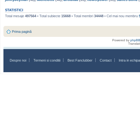
STATISTICI
Total mesaje
497564
• Total subiecte
15668
• Total membri
34448
• Cel mai nou membru
Prima pagină
Powered by
phpB
Transla
Despre noi
Termeni si conditii
Best Fanclubber
Contact
Intra in echi