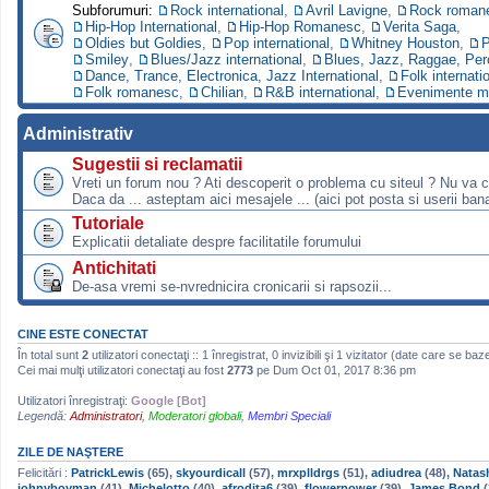
Subforumuri:
Rock international
,
Avril Lavigne
,
Rock roman
Hip-Hop International
,
Hip-Hop Romanesc
,
Verita Saga
,
Oldies but Goldies
,
Pop international
,
Whitney Houston
,
P
Smiley
,
Blues/Jazz international
,
Blues, Jazz, Raggae, Per
Dance, Trance, Electronica, Jazz International
,
Folk internati
Folk romanesc
,
Chilian
,
R&B international
,
Evenimente m
Administrativ
Sugestii si reclamatii
Vreti un forum nou ? Ati descoperit o problema cu siteul ? Nu va 
Daca da ... asteptam aici mesajele ... (aici pot posta si userii bana
Tutoriale
Explicatii detaliate despre facilitatile forumului
Antichitati
De-asa vremi se-nvrednicira cronicarii si rapsozii...
CINE ESTE CONECTAT
În total sunt
2
utilizatori conectaţi :: 1 înregistrat, 0 invizibili şi 1 vizitator (date care se baz
Cei mai mulţi utilizatori conectaţi au fost
2773
pe Dum Oct 01, 2017 8:36 pm
Utilizatori înregistraţi:
Google [Bot]
Legendă:
Administratori
,
Moderatori globali
,
Membri Speciali
ZILE DE NAŞTERE
Felicitări :
PatrickLewis
(65),
skyourdicall
(57),
mrxplldrgs
(51),
adiudrea
(48),
Natas
johnyboyman
(41),
Michelotto
(40),
afrodita6
(39),
flowerpower
(39),
James Bond
(