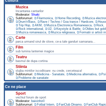
Cultura
Muzica
Incantarea cantarilor
Moderator:
Shaki
Subforumuri:
Filarmonica
,
Home Recording
,
Muzica electro
Drum'n'Bass
,
Rave / Techno / Goa trance / Hardcore
,
Hous
Trip Hop
,
AKM
,
Muzica Electronica Romaneasca
,
Rock
,
Rock international
,
U2
,
Keystyle & Battle
,
Oldies but gold
Muzica romaneasca
,
Muzica religioasa
,
Formatii si artisti i
Carte
parca urmand sirul de slove, ce-a tale ganduri samanara...
Film
sub lumina lanternei magice
Teatru
basmul de dupa cortina
Stiinta
slujba mintilor iscoditoare: nu crede, cerceteaza!
Subforumuri:
Medicina - Sanatate
,
Medicina alternativa
,
Psi
Probleme de sanatate
Ce ne place
Sport
vechiul forum de sport
Moderator:
baixinho©
Subforumuri:
Fotbal Intern
,
FanClub Dinamo
,
FanClub Rapi