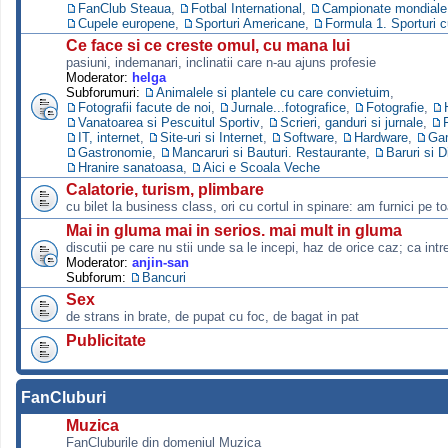
FanClub Steaua
,
Fotbal International
,
Campionate mondiale s
Cupele europene
,
Sporturi Americane
,
Formula 1. Sporturi 
Ce face si ce creste omul, cu mana lui
pasiuni, indemanari, inclinatii care n-au ajuns profesie
Moderator:
helga
Subforumuri:
Animalele si plantele cu care convietuim
,
Fotografii facute de noi
,
Jurnale...fotografice
,
Fotografie
,
Vanatoarea si Pescuitul Sportiv
,
Scrieri, ganduri si jurnale
,
IT, internet
,
Site-uri si Internet
,
Software
,
Hardware
,
Ga
Gastronomie
,
Mancaruri si Bauturi. Restaurante
,
Baruri si D
Hranire sanatoasa
,
Aici e Scoala Veche
Calatorie, turism, plimbare
cu bilet la business class, ori cu cortul in spinare: am furnici pe to
Mai in gluma mai in serios. mai mult in gluma
discutii pe care nu stii unde sa le incepi, haz de orice caz; ca intre
Moderator:
anjin-san
Subforum:
Bancuri
Sex
de strans in brate, de pupat cu foc, de bagat in pat
Publicitate
FanCluburi
Muzica
FanCluburile din domeniul Muzica