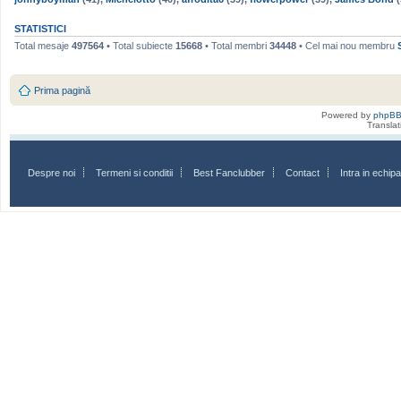
STATISTICI
Total mesaje
497564
• Total subiecte
15668
• Total membri
34448
• Cel mai nou membru
Prima pagină
Powered by
phpB
Transla
Despre noi
Termeni si conditii
Best Fanclubber
Contact
Intra in echi