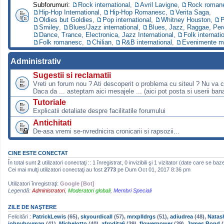
Subforumuri:
Rock international
,
Avril Lavigne
,
Rock roman
Hip-Hop International
,
Hip-Hop Romanesc
,
Verita Saga
,
Oldies but Goldies
,
Pop international
,
Whitney Houston
,
P
Smiley
,
Blues/Jazz international
,
Blues, Jazz, Raggae, Per
Dance, Trance, Electronica, Jazz International
,
Folk internati
Folk romanesc
,
Chilian
,
R&B international
,
Evenimente m
Administrativ
Sugestii si reclamatii
Vreti un forum nou ? Ati descoperit o problema cu siteul ? Nu va 
Daca da ... asteptam aici mesajele ... (aici pot posta si userii bana
Tutoriale
Explicatii detaliate despre facilitatile forumului
Antichitati
De-asa vremi se-nvrednicira cronicarii si rapsozii...
CINE ESTE CONECTAT
În total sunt
2
utilizatori conectaţi :: 1 înregistrat, 0 invizibili şi 1 vizitator (date care se baz
Cei mai mulţi utilizatori conectaţi au fost
2773
pe Dum Oct 01, 2017 8:36 pm
Utilizatori înregistraţi:
Google [Bot]
Legendă:
Administratori
,
Moderatori globali
,
Membri Speciali
ZILE DE NAŞTERE
Felicitări :
PatrickLewis
(65),
skyourdicall
(57),
mrxplldrgs
(51),
adiudrea
(48),
Natas
johnyboyman
(41),
Michelotto
(40),
afrodita6
(39),
flowerpower
(39),
James Bond
(