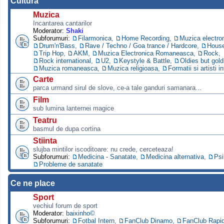
Cultura
Muzica
Incantarea cantarilor
Moderator:
Shaki
Subforumuri:
Filarmonica
,
Home Recording
,
Muzica electro
Drum'n'Bass
,
Rave / Techno / Goa trance / Hardcore
,
Hous
Trip Hop
,
AKM
,
Muzica Electronica Romaneasca
,
Rock
,
Rock international
,
U2
,
Keystyle & Battle
,
Oldies but gold
Muzica romaneasca
,
Muzica religioasa
,
Formatii si artisti i
Carte
parca urmand sirul de slove, ce-a tale ganduri samanara...
Film
sub lumina lanternei magice
Teatru
basmul de dupa cortina
Stiinta
slujba mintilor iscoditoare: nu crede, cerceteaza!
Subforumuri:
Medicina - Sanatate
,
Medicina alternativa
,
Psi
Probleme de sanatate
Ce ne place
Sport
vechiul forum de sport
Moderator:
baixinho©
Subforumuri:
Fotbal Intern
,
FanClub Dinamo
,
FanClub Rapi