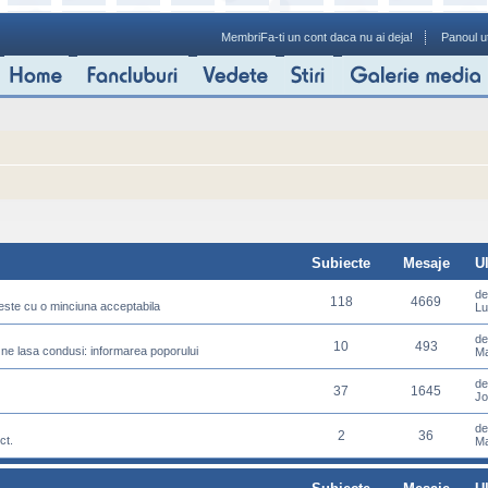
Membri
Fa-ti un cont daca nu ai deja!
Panoul ut
Subiecte
Mesaje
U
d
118
4669
meste cu o minciuna acceptabila
Lu
d
10
493
 ne lasa condusi: informarea poporului
Ma
d
37
1645
Jo
d
2
36
ct.
Ma