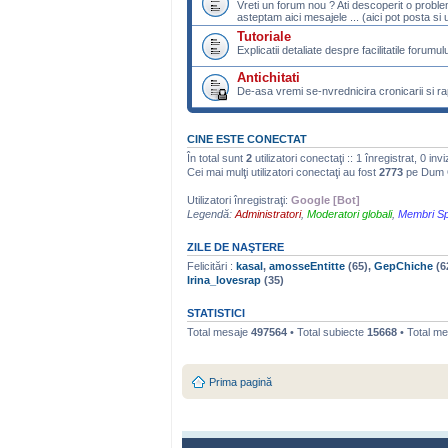
Vreti un forum nou ? Ati descoperit o probl
asteptam aici mesajele ... (aici pot posta si u
Tutoriale
Explicatii detaliate despre facilitatile forumulu
Antichitati
De-asa vremi se-nvrednicira cronicarii si rap
CINE ESTE CONECTAT
În total sunt
2
utilizatori conectaţi :: 1 înregistrat, 0 inv
Cei mai mulţi utilizatori conectaţi au fost
2773
pe Dum O
Utilizatori înregistraţi:
Google [Bot]
Legendă:
Administratori
,
Moderatori globali
,
Membri Sp
ZILE DE NAŞTERE
Felicitări :
kasal
,
amosseEntitte
(65),
GepChiche
(6
Irina_lovesrap
(35)
STATISTICI
Total mesaje
497564
• Total subiecte
15668
• Total m
Prima pagină