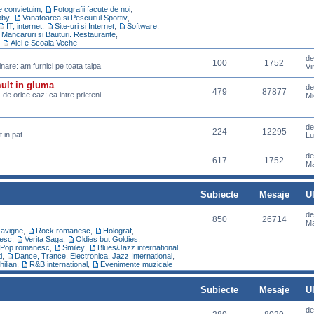
re convietuim
,
Fotografii facute de noi
,
bby
,
Vanatoarea si Pescuitul Sportiv
,
IT, internet
,
Site-uri si Internet
,
Software
,
Mancaruri si Bauturi. Restaurante
,
,
Aici e Scoala Veche
d
100
1752
pinare: am furnici pe toata talpa
Vi
mult in gluma
d
479
87877
z de orice caz; ca intre prieteni
Mi
d
224
12295
 in pat
Lu
d
617
1752
Ma
Subiecte
Mesaje
U
d
850
26714
Ma
Lavigne
,
Rock romanesc
,
Holograf
,
esc
,
Verita Saga
,
Oldies but Goldies
,
Pop romanesc
,
Smiley
,
Blues/Jazz international
,
i
,
Dance, Trance, Electronica, Jazz International
,
hilian
,
R&B international
,
Evenimente muzicale
Subiecte
Mesaje
U
d