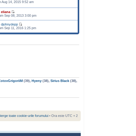
n Aug 14, 2015 9:52 am
e
eliana
m Sep 08, 2013 3:00 pm
e
djohnydepp
m Sep 11, 2016 1:25 pm
ZotovGrigoriiM
(39),
Hyeny
(38),
Sirius Black
(38),
terge toate cookie-urile forumului
• Ora este UTC + 2