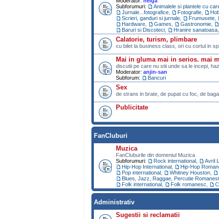
Moderator:
helga
Subforumuri:
Animalele si plantele cu ca
Jurnale...fotografice
,
Fotografie
,
Ho
Scrieri, ganduri si jurnale
,
Frumusete
,
Hardware
,
Games
,
Gastronomie
,
Baruri si Discoteci
,
Hranire sanatoasa
Calatorie, turism, plimbare
cu bilet la business class, ori cu cortul in s
Mai in gluma mai in serios. mai 
discutii pe care nu stii unde sa le incepi, ha
Moderator:
anjin-san
Subforum:
Bancuri
Sex
de strans in brate, de pupat cu foc, de bagat
Publicitate
FanCluburi
Muzica
FanCluburile din domeniul Muzica
Subforumuri:
Rock international
,
Avril 
Hip-Hop International
,
Hip-Hop Roman
Pop international
,
Whitney Houston
,
Blues, Jazz, Raggae, Percutie Romanest
Folk international
,
Folk romanesc
,
C
Administrativ
Sugestii si reclamatii