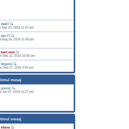
e
ella87
n Sep 23, 2016 11:57 am
e
alex77
e Aug 24, 2016 11:48 pm
e
kant emir
n Sep 12, 2016 10:55 pm
e
blogorici
r Sep 27, 2016 2:00 pm
ltimul mesaj
e
gnostic
r Iun 07, 2016 11:27 pm
ltimul mesaj
e
eliana