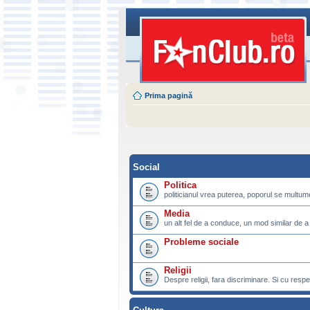
Prima pagină
Social
Politica
politicianul vrea puterea, poporul se multu
Media
un alt fel de a conduce, un mod similar de a
Probleme sociale
Religii
Despre religii, fara discriminare. Si cu respe