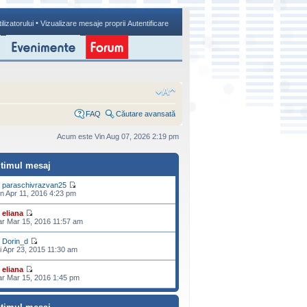
•
ilizatorului
Vizualizare mesaje proprii
Autentificare
FAQ
Căutare avansată
Acum este Vin Aug 07, 2026 2:19 pm
ltimul mesaj
e
paraschivrazvan25
n Apr 11, 2016 4:23 pm
e
eliana
r Mar 15, 2016 11:57 am
e
Dorin_d
i Apr 23, 2015 11:30 am
e
eliana
r Mar 15, 2016 1:45 pm