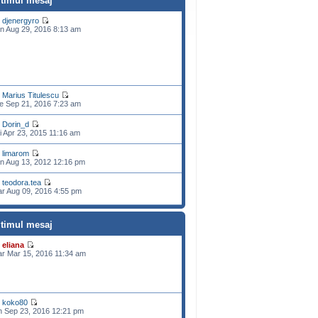
ltimul mesaj
e
djenergyro
n Aug 29, 2016 8:13 am
e
Marius Titulescu
e Sep 21, 2016 7:23 am
e
Dorin_d
i Apr 23, 2015 11:16 am
e
limarom
n Aug 13, 2012 12:16 pm
e
teodora.tea
r Aug 09, 2016 4:55 pm
ltimul mesaj
e
eliana
r Mar 15, 2016 11:34 am
e
koko80
n Sep 23, 2016 12:21 pm