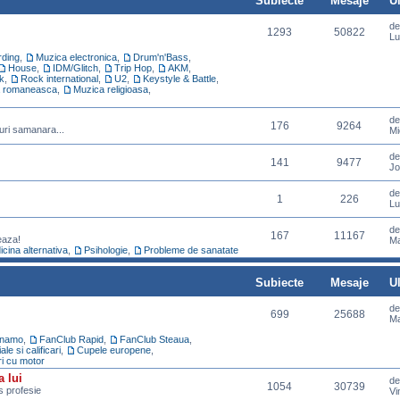
Subiecte
Mesaje
U
d
1293
50822
Lu
ding
,
Muzica electronica
,
Drum'n'Bass
,
House
,
IDM/Glitch
,
Trip Hop
,
AKM
,
k
,
Rock international
,
U2
,
Keystyle & Battle
,
 romaneasca
,
Muzica religioasa
,
d
176
9264
uri samanara...
Mi
d
141
9477
Jo
d
1
226
Lu
d
167
11167
eaza!
Ma
cina alternativa
,
Psihologie
,
Probleme de sanatate
Subiecte
Mesaje
U
d
699
25688
Ma
inamo
,
FanClub Rapid
,
FanClub Steaua
,
e si calificari
,
Cupele europene
,
ri cu motor
a lui
d
1054
30739
ns profesie
Vi