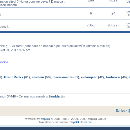
289
8029
ema cu siteul ? Nu va convine ceva ? Daca da ...
Vi
serii banati)
d
6
24
i
Du
d
7861
206223
sozii...
Du
izibili şi 1 vizitator (date care se bazează pe utilizatorii activi în ultimele 5 minute)
ct 01, 2017 8:36 pm
eciali
2),
GrandRedxx
(61),
amoteiu
(59),
mariusmanta
(51),
evilangelic
(42),
Andreww
(40),
embri
34448
• Cel mai nou membru
SamMartin
Echipa
•
Ş
Powered by
phpBB
© 2000, 2002, 2005, 2007 phpBB Group
Translation/Traducere:
phpBB România