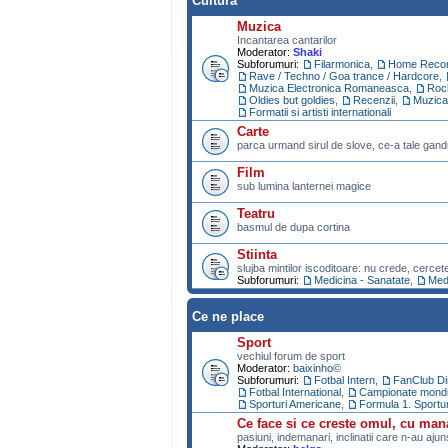
Cultura
Muzica
Incantarea cantarilor
Moderator:
Shaki
Subforumuri:
Filarmonica
,
Home Recor
Rave / Techno / Goa trance / Hardcore
,
Muzica Electronica Romaneasca
,
Roc
Oldies but goldies
,
Recenzii
,
Muzica
Formatii si artisti internationali
Carte
parca urmand sirul de slove, ce-a tale gand
Film
sub lumina lanternei magice
Teatru
basmul de dupa cortina
Stiinta
slujba mintilor iscoditoare: nu crede, cercet
Subforumuri:
Medicina - Sanatate
,
Medi
Ce ne place
Sport
vechiul forum de sport
Moderator:
baixinho©
Subforumuri:
Fotbal Intern
,
FanClub D
Fotbal International
,
Campionate mondial
Sporturi Americane
,
Formula 1. Sportu
Ce face si ce creste omul, cu man
pasiuni, indemanari, inclinatii care n-au aju