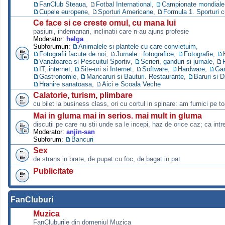
FanClub Steaua
,
Fotbal International
,
Campionate mondiale s
Cupele europene
,
Sporturi Americane
,
Formula 1. Sporturi 
Ce face si ce creste omul, cu mana lui
pasiuni, indemanari, inclinatii care n-au ajuns profesie
Moderator:
helga
Subforumuri:
Animalele si plantele cu care convietuim
,
Fotografii facute de noi
,
Jurnale...fotografice
,
Fotografie
,
Vanatoarea si Pescuitul Sportiv
,
Scrieri, ganduri si jurnale
,
IT, internet
,
Site-uri si Internet
,
Software
,
Hardware
,
Ga
Gastronomie
,
Mancaruri si Bauturi. Restaurante
,
Baruri si D
Hranire sanatoasa
,
Aici e Scoala Veche
Calatorie, turism, plimbare
cu bilet la business class, ori cu cortul in spinare: am furnici pe to
Mai in gluma mai in serios. mai mult in gluma
discutii pe care nu stii unde sa le incepi, haz de orice caz; ca intre
Moderator:
anjin-san
Subforum:
Bancuri
Sex
de strans in brate, de pupat cu foc, de bagat in pat
Publicitate
FanCluburi
Muzica
FanCluburile din domeniul Muzica