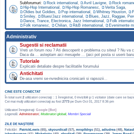
Subforumuri:
Rock international
,
Avril Lavigne
,
Rock roman
Hip-Hop International
,
Hip-Hop Romanesc
,
Verita Saga
,
Oldies but Goldies
,
Pop international
,
Whitney Houston
,
P
Smiley
,
Blues/Jazz international
,
Blues, Jazz, Raggae, Per
Dance, Trance, Electronica, Jazz International
,
Folk internati
Folk romanesc
,
Chilian
,
R&B international
,
Evenimente m
Administrativ
Sugestii si reclamatii
Vreti un forum nou ? Ati descoperit o problema cu siteul ? Nu va 
Daca da ... asteptam aici mesajele ... (aici pot posta si userii bana
Tutoriale
Explicatii detaliate despre facilitatile forumului
Antichitati
De-asa vremi se-nvrednicira cronicarii si rapsozii...
CINE ESTE CONECTAT
În total sunt
2
utilizatori conectaţi :: 1 înregistrat, 0 invizibili şi 1 vizitator (date care se baz
Cei mai mulţi utilizatori conectaţi au fost
2773
pe Dum Oct 01, 2017 8:36 pm
Utilizatori înregistraţi:
Google [Bot]
Legendă:
Administratori
,
Moderatori globali
,
Membri Speciali
ZILE DE NAŞTERE
Felicitări :
PatrickLewis
(65),
skyourdicall
(57),
mrxplldrgs
(51),
adiudrea
(48),
Natas
johnyboyman
(41),
Michelotto
(40),
afrodita6
(39),
flowerpower
(39),
James Bond
(