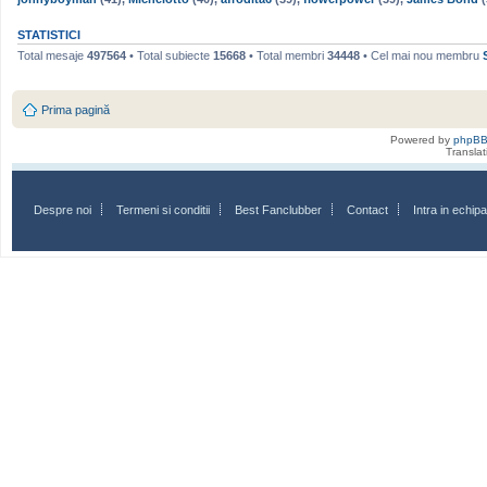
STATISTICI
Total mesaje
497564
• Total subiecte
15668
• Total membri
34448
• Cel mai nou membru
Prima pagină
Powered by
phpB
Transla
Despre noi
Termeni si conditii
Best Fanclubber
Contact
Intra in echi