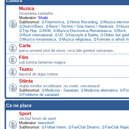
Cultura
Muzica
Incantarea cantarilor
Moderator:
Shaki
Subforumuri:
Filarmonica
,
Home Recording
,
Muzica electro
Drum'n'Bass
,
Rave / Techno / Goa trance / Hardcore
,
Hous
Trip Hop
,
AKM
,
Muzica Electronica Romaneasca
,
Rock
,
Rock international
,
U2
,
Keystyle & Battle
,
Oldies but gold
Muzica romaneasca
,
Muzica religioasa
,
Formatii si artisti i
Carte
parca urmand sirul de slove, ce-a tale ganduri samanara...
Film
sub lumina lanternei magice
Teatru
basmul de dupa cortina
Stiinta
slujba mintilor iscoditoare: nu crede, cerceteaza!
Subforumuri:
Medicina - Sanatate
,
Medicina alternativa
,
Psi
Probleme de sanatate
Ce ne place
Sport
vechiul forum de sport
Moderator:
baixinho©
Subforumuri:
Fotbal Intern
,
FanClub Dinamo
,
FanClub Rapi