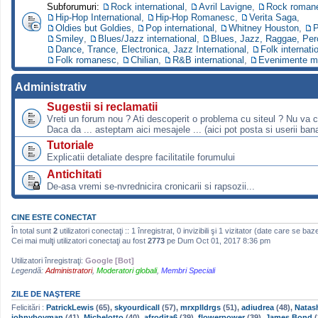
Subforumuri:
Rock international
,
Avril Lavigne
,
Rock roman
Hip-Hop International
,
Hip-Hop Romanesc
,
Verita Saga
,
Oldies but Goldies
,
Pop international
,
Whitney Houston
,
P
Smiley
,
Blues/Jazz international
,
Blues, Jazz, Raggae, Per
Dance, Trance, Electronica, Jazz International
,
Folk internati
Folk romanesc
,
Chilian
,
R&B international
,
Evenimente m
Administrativ
Sugestii si reclamatii
Vreti un forum nou ? Ati descoperit o problema cu siteul ? Nu va 
Daca da ... asteptam aici mesajele ... (aici pot posta si userii bana
Tutoriale
Explicatii detaliate despre facilitatile forumului
Antichitati
De-asa vremi se-nvrednicira cronicarii si rapsozii...
CINE ESTE CONECTAT
În total sunt
2
utilizatori conectaţi :: 1 înregistrat, 0 invizibili şi 1 vizitator (date care se baz
Cei mai mulţi utilizatori conectaţi au fost
2773
pe Dum Oct 01, 2017 8:36 pm
Utilizatori înregistraţi:
Google [Bot]
Legendă:
Administratori
,
Moderatori globali
,
Membri Speciali
ZILE DE NAŞTERE
Felicitări :
PatrickLewis
(65),
skyourdicall
(57),
mrxplldrgs
(51),
adiudrea
(48),
Natas
johnyboyman
(41),
Michelotto
(40),
afrodita6
(39),
flowerpower
(39),
James Bond
(