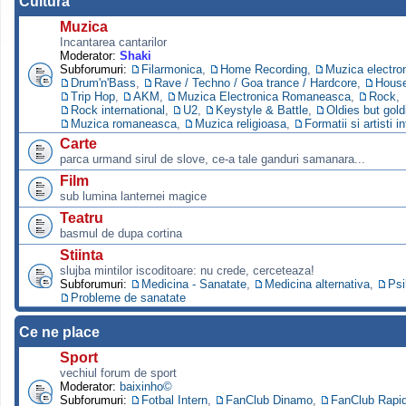
Cultura
Muzica
Incantarea cantarilor
Moderator:
Shaki
Subforumuri:
Filarmonica
,
Home Recording
,
Muzica electro
Drum'n'Bass
,
Rave / Techno / Goa trance / Hardcore
,
Hous
Trip Hop
,
AKM
,
Muzica Electronica Romaneasca
,
Rock
,
Rock international
,
U2
,
Keystyle & Battle
,
Oldies but gold
Muzica romaneasca
,
Muzica religioasa
,
Formatii si artisti i
Carte
parca urmand sirul de slove, ce-a tale ganduri samanara...
Film
sub lumina lanternei magice
Teatru
basmul de dupa cortina
Stiinta
slujba mintilor iscoditoare: nu crede, cerceteaza!
Subforumuri:
Medicina - Sanatate
,
Medicina alternativa
,
Psi
Probleme de sanatate
Ce ne place
Sport
vechiul forum de sport
Moderator:
baixinho©
Subforumuri:
Fotbal Intern
,
FanClub Dinamo
,
FanClub Rapi