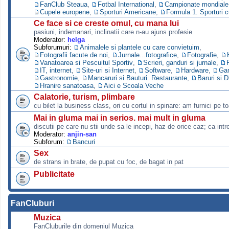
FanClub Steaua
,
Fotbal International
,
Campionate mondiale s
Cupele europene
,
Sporturi Americane
,
Formula 1. Sporturi 
Ce face si ce creste omul, cu mana lui
pasiuni, indemanari, inclinatii care n-au ajuns profesie
Moderator:
helga
Subforumuri:
Animalele si plantele cu care convietuim
,
Fotografii facute de noi
,
Jurnale...fotografice
,
Fotografie
,
Vanatoarea si Pescuitul Sportiv
,
Scrieri, ganduri si jurnale
,
IT, internet
,
Site-uri si Internet
,
Software
,
Hardware
,
Ga
Gastronomie
,
Mancaruri si Bauturi. Restaurante
,
Baruri si D
Hranire sanatoasa
,
Aici e Scoala Veche
Calatorie, turism, plimbare
cu bilet la business class, ori cu cortul in spinare: am furnici pe to
Mai in gluma mai in serios. mai mult in gluma
discutii pe care nu stii unde sa le incepi, haz de orice caz; ca intre
Moderator:
anjin-san
Subforum:
Bancuri
Sex
de strans in brate, de pupat cu foc, de bagat in pat
Publicitate
FanCluburi
Muzica
FanCluburile din domeniul Muzica