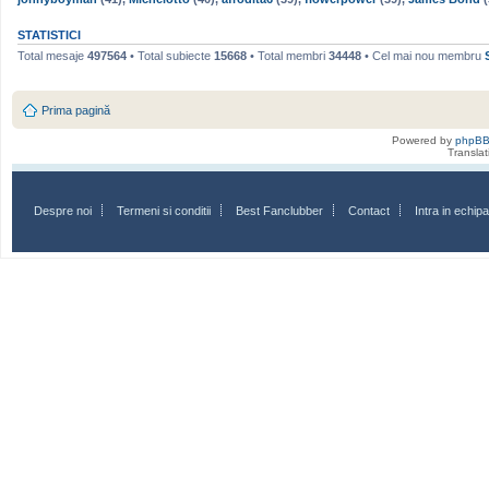
STATISTICI
Total mesaje
497564
• Total subiecte
15668
• Total membri
34448
• Cel mai nou membru
Prima pagină
Powered by
phpB
Transla
Despre noi
Termeni si conditii
Best Fanclubber
Contact
Intra in echi