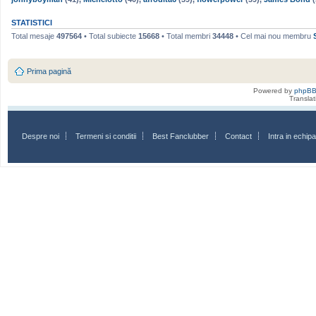
STATISTICI
Total mesaje
497564
• Total subiecte
15668
• Total membri
34448
• Cel mai nou membru
Prima pagină
Powered by
phpB
Transla
Despre noi
Termeni si conditii
Best Fanclubber
Contact
Intra in echi