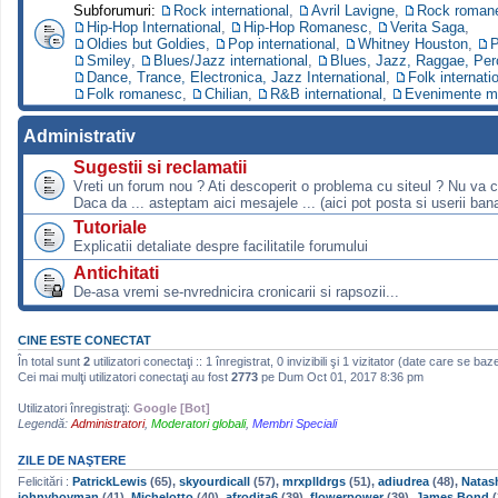
Subforumuri:
Rock international
,
Avril Lavigne
,
Rock roman
Hip-Hop International
,
Hip-Hop Romanesc
,
Verita Saga
,
Oldies but Goldies
,
Pop international
,
Whitney Houston
,
P
Smiley
,
Blues/Jazz international
,
Blues, Jazz, Raggae, Per
Dance, Trance, Electronica, Jazz International
,
Folk internati
Folk romanesc
,
Chilian
,
R&B international
,
Evenimente m
Administrativ
Sugestii si reclamatii
Vreti un forum nou ? Ati descoperit o problema cu siteul ? Nu va 
Daca da ... asteptam aici mesajele ... (aici pot posta si userii bana
Tutoriale
Explicatii detaliate despre facilitatile forumului
Antichitati
De-asa vremi se-nvrednicira cronicarii si rapsozii...
CINE ESTE CONECTAT
În total sunt
2
utilizatori conectaţi :: 1 înregistrat, 0 invizibili şi 1 vizitator (date care se baz
Cei mai mulţi utilizatori conectaţi au fost
2773
pe Dum Oct 01, 2017 8:36 pm
Utilizatori înregistraţi:
Google [Bot]
Legendă:
Administratori
,
Moderatori globali
,
Membri Speciali
ZILE DE NAŞTERE
Felicitări :
PatrickLewis
(65),
skyourdicall
(57),
mrxplldrgs
(51),
adiudrea
(48),
Natas
johnyboyman
(41),
Michelotto
(40),
afrodita6
(39),
flowerpower
(39),
James Bond
(