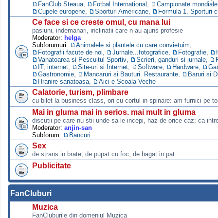
FanClub Steaua
,
Fotbal International
,
Campionate mondiale s
Cupele europene
,
Sporturi Americane
,
Formula 1. Sporturi 
Ce face si ce creste omul, cu mana lui
pasiuni, indemanari, inclinatii care n-au ajuns profesie
Moderator:
helga
Subforumuri:
Animalele si plantele cu care convietuim
,
Fotografii facute de noi
,
Jurnale...fotografice
,
Fotografie
,
Vanatoarea si Pescuitul Sportiv
,
Scrieri, ganduri si jurnale
,
IT, internet
,
Site-uri si Internet
,
Software
,
Hardware
,
Ga
Gastronomie
,
Mancaruri si Bauturi. Restaurante
,
Baruri si D
Hranire sanatoasa
,
Aici e Scoala Veche
Calatorie, turism, plimbare
cu bilet la business class, ori cu cortul in spinare: am furnici pe to
Mai in gluma mai in serios. mai mult in gluma
discutii pe care nu stii unde sa le incepi, haz de orice caz; ca intre
Moderator:
anjin-san
Subforum:
Bancuri
Sex
de strans in brate, de pupat cu foc, de bagat in pat
Publicitate
FanCluburi
Muzica
FanCluburile din domeniul Muzica