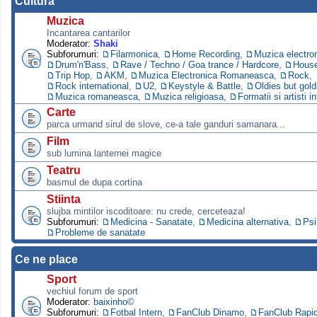
Cultura
Muzica
Incantarea cantarilor
Moderator:
Shaki
Subforumuri:
Filarmonica
,
Home Recording
,
Muzica electro
Drum'n'Bass
,
Rave / Techno / Goa trance / Hardcore
,
Hous
Trip Hop
,
AKM
,
Muzica Electronica Romaneasca
,
Rock
,
Rock international
,
U2
,
Keystyle & Battle
,
Oldies but gold
Muzica romaneasca
,
Muzica religioasa
,
Formatii si artisti i
Carte
parca urmand sirul de slove, ce-a tale ganduri samanara...
Film
sub lumina lanternei magice
Teatru
basmul de dupa cortina
Stiinta
slujba mintilor iscoditoare: nu crede, cerceteaza!
Subforumuri:
Medicina - Sanatate
,
Medicina alternativa
,
Psi
Probleme de sanatate
Ce ne place
Sport
vechiul forum de sport
Moderator:
baixinho©
Subforumuri:
Fotbal Intern
,
FanClub Dinamo
,
FanClub Rapi