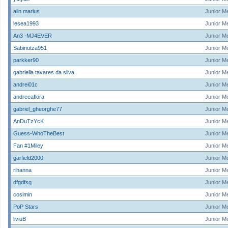
alin marius
Junior M
lesea1993
Junior M
An3 -MJ4EVER
Junior M
Sabinutza951
Junior M
parkker90
Junior M
gabriella tavares da silva
Junior M
andrei01c
Junior M
andreeaflora
Junior M
gabriel_gheorghe77
Junior M
AnDuTzYcK
Junior M
Guess-WhoTheBest
Junior M
Fan #1Miley
Junior M
garfield2000
Junior M
rihanna
Junior M
dfgdfsg
Junior M
cosimin
Junior M
PoP Stars
Junior M
liviuB
Junior M