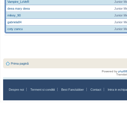
Vampire_LoVeR
Junior M
deea mary deea
Junior M
mikey_90
Junior M
gabriela84
Junior M
coty zancu
Junior M
Prima pagină
Powered by
phpB
Transla
Despre noi
Termeni si conditii
Best Fanclubber
Contact
Intra in echi