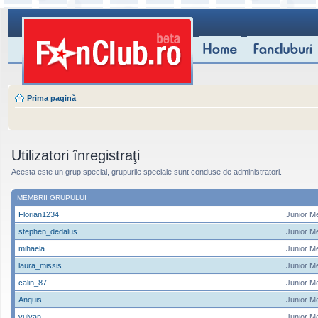
Prima pagină
Utilizatori înregistraţi
Acesta este un grup special, grupurile speciale sunt conduse de administratori.
MEMBRII GRUPULUI
Florian1234
Junior M
stephen_dedalus
Junior M
mihaela
Junior M
laura_missis
Junior M
calin_87
Junior M
Anquis
Junior M
yulyan
Junior M