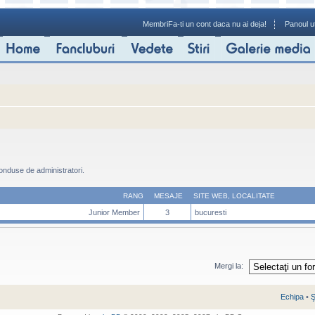
Membri
Fa-ti un cont daca nu ai deja!
Panoul ut
onduse de administratori.
RANG
MESAJE
SITE WEB
,
LOCALITATE
Junior Member
3
bucuresti
Mergi la:
Echipa
•
Ş