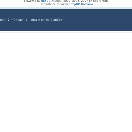
Powered by
phpBB
© 2000, 2002, 2005, 2007 phpBB Group
Translation/Traducere:
phpBB România
bber
Contact
Intra in echipa FanClub