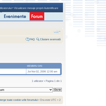
•
ilizatorului
Vizualizare mesaje proprii
Autentificare
FAQ
Căutare avansată
MEMBRU DIN
Joi Noi 02, 2006 12:00 am
1 utilizator • Pagina
1
din
1
terge toate cookie-urile forumului
• Ora este UTC + 2