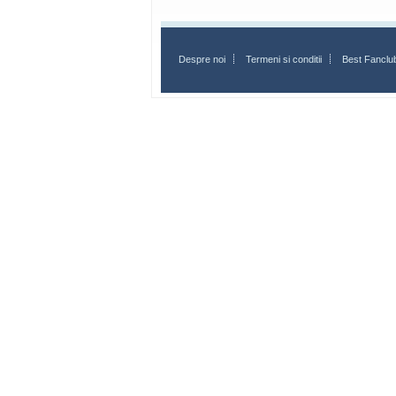
Despre noi
Termeni si conditii
Best Fanclu