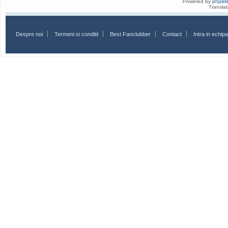
Powered by
phpB
Transla
Despre noi
Termeni si conditii
Best Fanclubber
Contact
Intra in echi