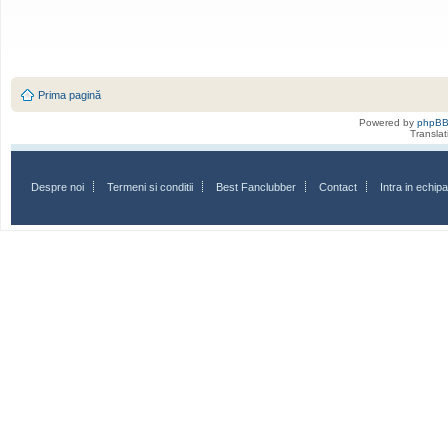
Prima pagină
Powered by
phpB
Transla
Despre noi
Termeni si conditii
Best Fanclubber
Contact
Intra in echi