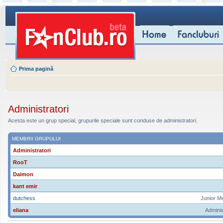
Prima pagină
Administratori
Acesta este un grup special, grupurile speciale sunt conduse de administratori.
MEMBRII GRUPULUI
Administratori
RooT
Daimon
kant emir
dutchess
Junior M
eliana
Adminis