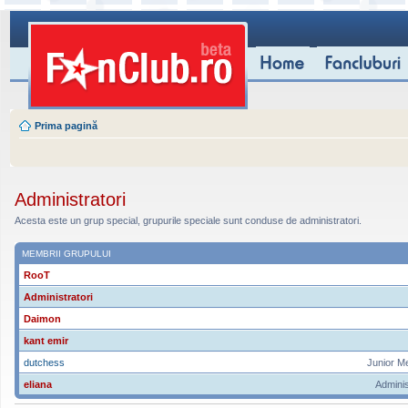
Prima pagină
Administratori
Acesta este un grup special, grupurile speciale sunt conduse de administratori.
MEMBRII GRUPULUI
RooT
Administratori
Daimon
kant emir
dutchess
Junior M
eliana
Adminis