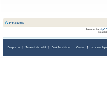
Prima pagină
Powered by
phpB
Transla
Despre noi
Termeni si conditii
Best Fanclubber
Contact
Intra in echi