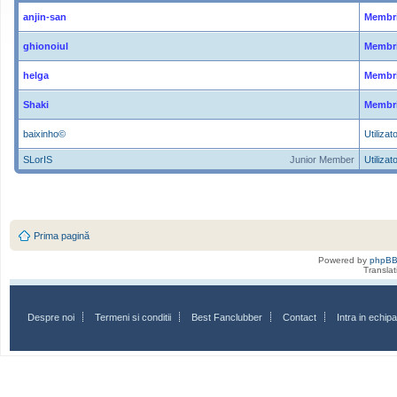
anjin-san
Membri
ghionoiul
Membri
helga
Membri
Shaki
Membri
baixinho©
Utilizato
SLorIS
Junior Member
Utilizato
Prima pagină
Powered by
phpB
Transla
Despre noi
Termeni si conditii
Best Fanclubber
Contact
Intra in echi