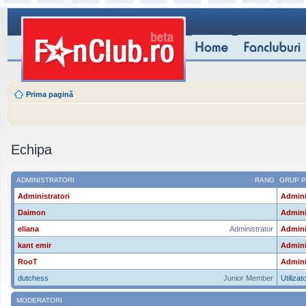
Prima pagină
Echipa
ADMINISTRATORI
RANG
GRUP P
Administratori
Admini
Daimon
Admini
eliana
Administrator
Admini
kant emir
Admini
RooT
Admini
dutchess
Junior Member
Utilizato
MODERATORI