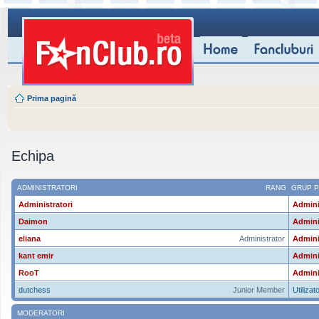
Prima pagină
Echipa
ADMINISTRATORI
RANG
GRUP P
Administratori
Admini
Daimon
Admini
eliana
Administrator
Admini
kant emir
Admini
RooT
Admini
dutchess
Junior Member
Utilizato
MODERATORI