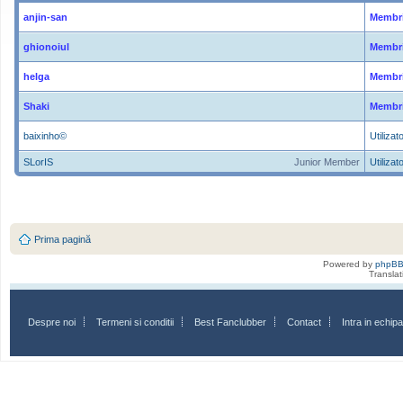
anjin-san
Membri
ghionoiul
Membri
helga
Membri
Shaki
Membri
baixinho©
Utilizato
SLorIS
Junior Member
Utilizato
Prima pagină
Powered by
phpB
Transla
Despre noi
Termeni si conditii
Best Fanclubber
Contact
Intra in echi