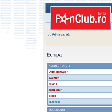
Prima pagină
Echipa
ADMINISTRATORI
Administratori
Daimon
eliana
kant emir
RooT
dutchess
MODERATORI