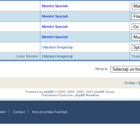
Membri Speciali
Membri Speciali
Membri Speciali
Membri Speciali
Utilizatori înregistraţi
Junior Member
Utilizatori înregistraţi
Toate
Mergi la:
Echipa
•
Ş
Powered by
phpBB
© 2000, 2002, 2005, 2007 phpBB Group
Translation/Traducere:
phpBB România
bber
Contact
Intra in echipa FanClub