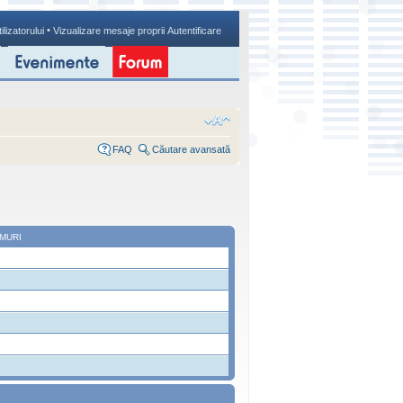
•
ilizatorului
Vizualizare mesaje proprii
Autentificare
FAQ
Căutare avansată
MURI