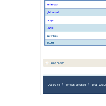
anjin-san
ghionoiul
helga
Shaki
baixinho©
SLorIS
Prima pagină
Despre noi
Termeni si conditii
Best Fanclu