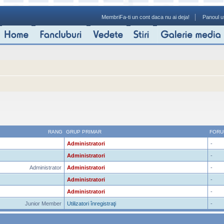
Membri
Fa-ti un cont daca nu ai deja!
Panoul ut
RANG
GRUP PRIMAR
FORU
Administratori
-
Administratori
-
Administrator
Administratori
-
Administratori
-
Administratori
-
Junior Member
Utilizatori înregistraţi
-