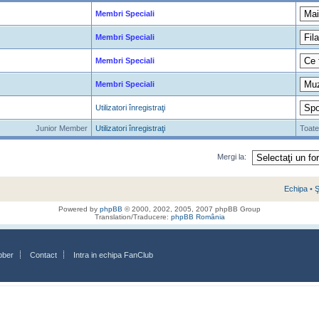
Membri Speciali
Membri Speciali
Membri Speciali
Membri Speciali
Utilizatori înregistraţi
Junior Member
Utilizatori înregistraţi
Toate
Mergi la:
Echipa
•
Ş
Powered by
phpBB
© 2000, 2002, 2005, 2007 phpBB Group
Translation/Traducere:
phpBB România
bber
Contact
Intra in echipa FanClub