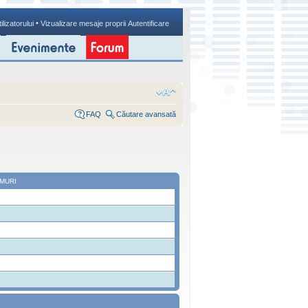
•
ilizatorului
Vizualizare mesaje proprii
Autentificare
FAQ
Căutare avansată
MURI