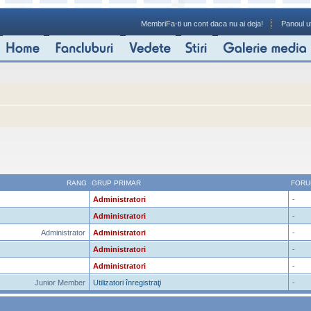
Membri
Fa-ti un cont daca nu ai deja!
Panoul ut
RANG
GRUP PRIMAR
FORU
Administratori
-
Administratori
-
Administrator
Administratori
-
Administratori
-
Administratori
-
Junior Member
Utilizatori înregistraţi
-