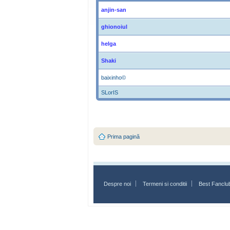
anjin-san
ghionoiul
helga
Shaki
baixinho©
SLorIS
Prima pagină
Despre noi
Termeni si conditii
Best Fanclu