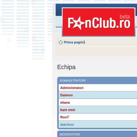
Prima pagină
Echipa
ADMINISTRATORI
Administratori
Daimon
eliana
kant emir
RooT
dutchess
MODERATORI