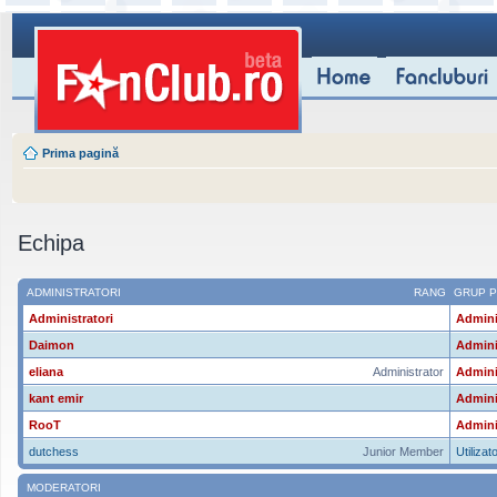
Prima pagină
Echipa
ADMINISTRATORI
RANG
GRUP P
Administratori
Admini
Daimon
Admini
eliana
Administrator
Admini
kant emir
Admini
RooT
Admini
dutchess
Junior Member
Utilizato
MODERATORI