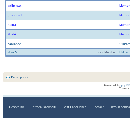
anjin-san
Membri
ghionoiul
Membri
helga
Membri
Shaki
Membri
baixinho©
Utilizato
SLorIS
Junior Member
Utilizato
Prima pagină
Powered by
phpB
Transla
Despre noi
Termeni si conditii
Best Fanclubber
Contact
Intra in echi