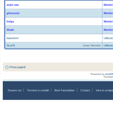
anjin-san
Membri
ghionoiul
Membri
helga
Membri
Shaki
Membri
baixinho©
Utilizato
SLorIS
Junior Member
Utilizato
Prima pagină
Powered by
phpB
Transla
Despre noi
Termeni si conditii
Best Fanclubber
Contact
Intra in echi