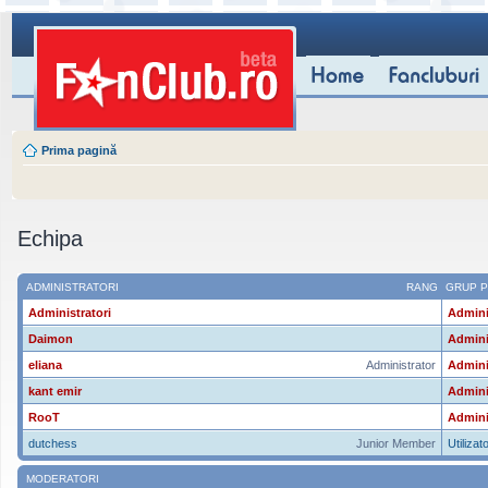
Prima pagină
Echipa
ADMINISTRATORI
RANG
GRUP P
Administratori
Admini
Daimon
Admini
eliana
Administrator
Admini
kant emir
Admini
RooT
Admini
dutchess
Junior Member
Utilizato
MODERATORI