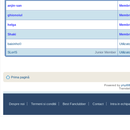
anjin-san
Membri
ghionoiul
Membri
helga
Membri
Shaki
Membri
baixinho©
Utilizato
SLorIS
Junior Member
Utilizato
Prima pagină
Powered by
phpB
Transla
Despre noi
Termeni si conditii
Best Fanclubber
Contact
Intra in echi