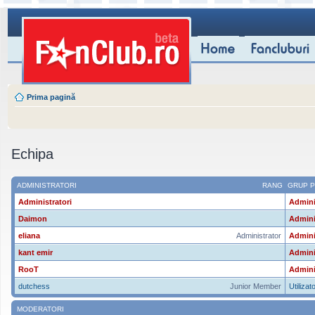
Prima pagină
Echipa
ADMINISTRATORI
RANG
GRUP P
Administratori
Admini
Daimon
Admini
eliana
Administrator
Admini
kant emir
Admini
RooT
Admini
dutchess
Junior Member
Utilizato
MODERATORI