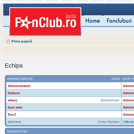
Prima pagină
Echipa
ADMINISTRATORI
RANG
GRUP P
Administratori
Admini
Daimon
Admini
eliana
Administrator
Admini
kant emir
Admini
RooT
Admini
dutchess
Junior Member
Utilizato
MODERATORI