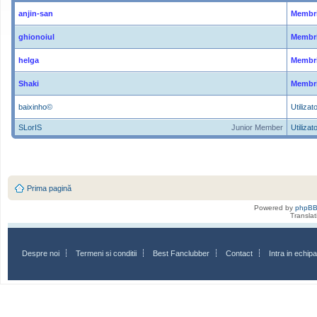
anjin-san
Membri
ghionoiul
Membri
helga
Membri
Shaki
Membri
baixinho©
Utilizato
SLorIS
Junior Member
Utilizato
Prima pagină
Powered by
phpB
Transla
Despre noi
Termeni si conditii
Best Fanclubber
Contact
Intra in echi