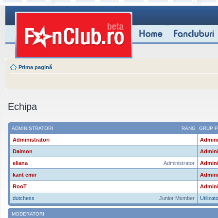
Prima pagină
Echipa
ADMINISTRATORI
RANG
GRUP P
Administratori
Admini
Daimon
Admini
eliana
Administrator
Admini
kant emir
Admini
RooT
Admini
dutchess
Junior Member
Utilizato
MODERATORI