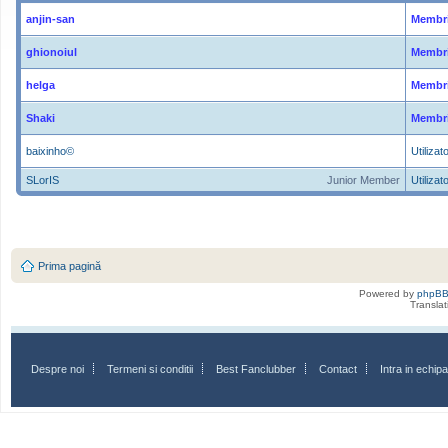
anjin-san
Membri
ghionoiul
Membri
helga
Membri
Shaki
Membri
baixinho©
Utilizato
SLorIS
Junior Member
Utilizato
Prima pagină
Powered by
phpB
Transla
Despre noi
Termeni si conditii
Best Fanclubber
Contact
Intra in echi