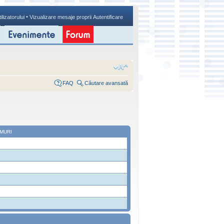
•
ilizatorului
Vizualizare mesaje proprii
Autentificare
FAQ
Căutare avansată
MURI