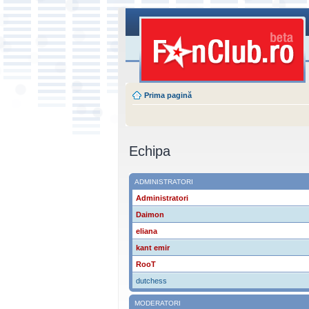
Prima pagină
Echipa
ADMINISTRATORI
Administratori
Daimon
eliana
kant emir
RooT
dutchess
MODERATORI