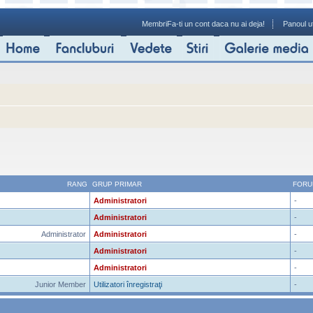
Membri
Fa-ti un cont daca nu ai deja!
Panoul ut
RANG
GRUP PRIMAR
FORU
Administratori
-
Administratori
-
Administrator
Administratori
-
Administratori
-
Administratori
-
Junior Member
Utilizatori înregistraţi
-