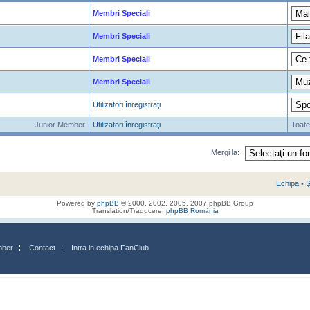
Membri Speciali
Membri Speciali
Membri Speciali
Membri Speciali
Utilizatori înregistraţi
Junior Member
Utilizatori înregistraţi
Toate
Mergi la:
Echipa
•
Ş
Powered by
phpBB
© 2000, 2002, 2005, 2007 phpBB Group
Translation/Traducere:
phpBB România
bber
Contact
Intra in echipa FanClub