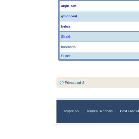
anjin-san
ghionoiul
helga
Shaki
baixinho©
SLorIS
Prima pagină
Despre noi
Termeni si conditii
Best Fanclu