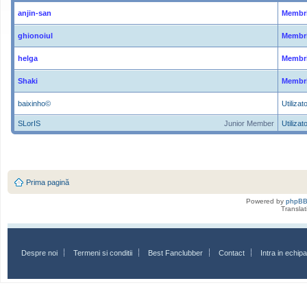
anjin-san
Membri
ghionoiul
Membri
helga
Membri
Shaki
Membri
baixinho©
Utilizato
SLorIS
Junior Member
Utilizato
Prima pagină
Powered by
phpB
Transla
Despre noi
Termeni si conditii
Best Fanclubber
Contact
Intra in echi