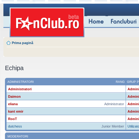
Prima pagină
Echipa
ADMINISTRATORI
RANG
GRUP P
Administratori
Admini
Daimon
Admini
eliana
Administrator
Admini
kant emir
Admini
RooT
Admini
dutchess
Junior Member
Utilizato
MODERATORI