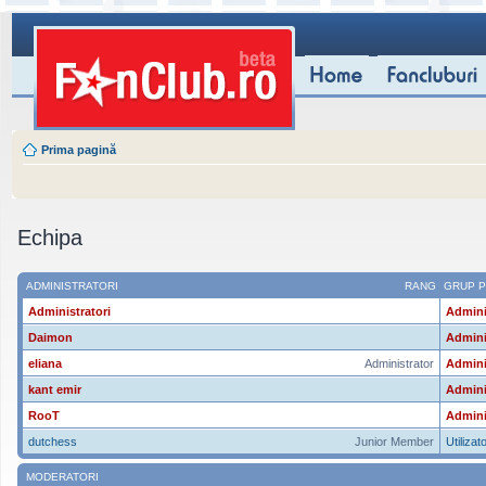
Prima pagină
Echipa
ADMINISTRATORI
RANG
GRUP P
Administratori
Admini
Daimon
Admini
eliana
Administrator
Admini
kant emir
Admini
RooT
Admini
dutchess
Junior Member
Utilizato
MODERATORI