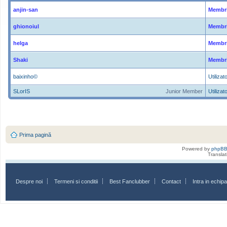
anjin-san
Membri
ghionoiul
Membri
helga
Membri
Shaki
Membri
baixinho©
Utilizato
SLorIS
Junior Member
Utilizato
Prima pagină
Powered by
phpB
Transla
Despre noi
Termeni si conditii
Best Fanclubber
Contact
Intra in echi