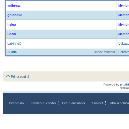
anjin-san
Membri
ghionoiul
Membri
helga
Membri
Shaki
Membri
baixinho©
Utilizato
SLorIS
Junior Member
Utilizato
Prima pagină
Powered by
phpB
Transla
Despre noi
Termeni si conditii
Best Fanclubber
Contact
Intra in echi