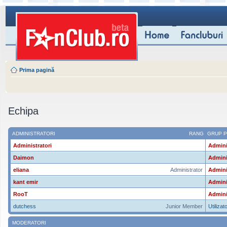
Prima pagină
Echipa
ADMINISTRATORI
RANG
GRUP P
Administratori
Admini
Daimon
Admini
eliana
Administrator
Admini
kant emir
Admini
RooT
Admini
dutchess
Junior Member
Utilizato
MODERATORI