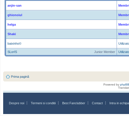
anjin-san
Membri
ghionoiul
Membri
helga
Membri
Shaki
Membri
baixinho©
Utilizato
SLorIS
Junior Member
Utilizato
Prima pagină
Powered by
phpB
Transla
Despre noi
Termeni si conditii
Best Fanclubber
Contact
Intra in echi