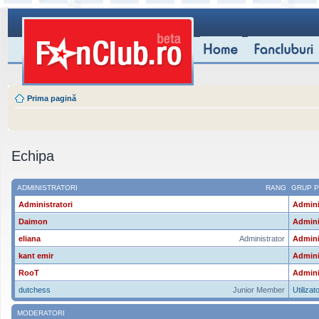
Prima pagină
Echipa
ADMINISTRATORI
RANG
GRUP P
Administratori
Admini
Daimon
Admini
eliana
Administrator
Admini
kant emir
Admini
RooT
Admini
dutchess
Junior Member
Utilizato
MODERATORI