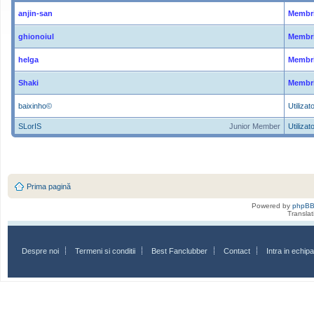
anjin-san
Membri
ghionoiul
Membri
helga
Membri
Shaki
Membri
baixinho©
Utilizato
SLorIS
Junior Member
Utilizato
Prima pagină
Powered by
phpB
Transla
Despre noi
Termeni si conditii
Best Fanclubber
Contact
Intra in echi