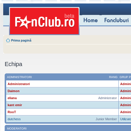
Prima pagină
Echipa
ADMINISTRATORI
RANG
GRUP P
Administratori
Admini
Daimon
Admini
eliana
Administrator
Admini
kant emir
Admini
RooT
Admini
dutchess
Junior Member
Utilizato
MODERATORI