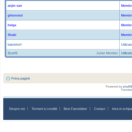
anjin-san
Membri
ghionoiul
Membri
helga
Membri
Shaki
Membri
baixinho©
Utilizato
SLorIS
Junior Member
Utilizato
Prima pagină
Powered by
phpB
Transla
Despre noi
Termeni si conditii
Best Fanclubber
Contact
Intra in echi