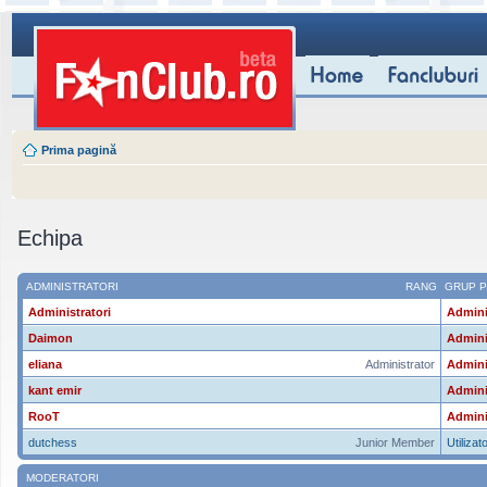
Prima pagină
Echipa
ADMINISTRATORI
RANG
GRUP P
Administratori
Admini
Daimon
Admini
eliana
Administrator
Admini
kant emir
Admini
RooT
Admini
dutchess
Junior Member
Utilizato
MODERATORI