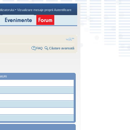
•
ilizatorului
Vizualizare mesaje proprii
Autentificare
FAQ
Căutare avansată
MURI