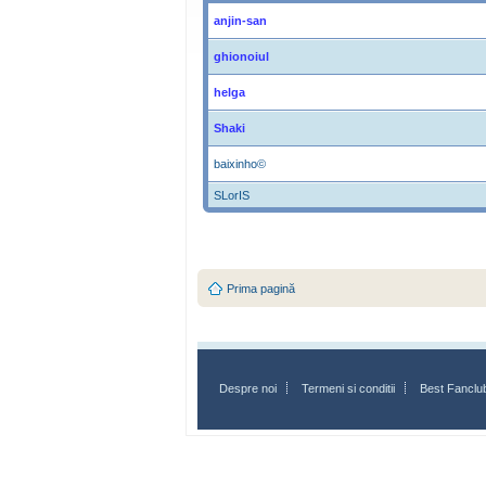
anjin-san
ghionoiul
helga
Shaki
baixinho©
SLorIS
Prima pagină
Despre noi
Termeni si conditii
Best Fanclu