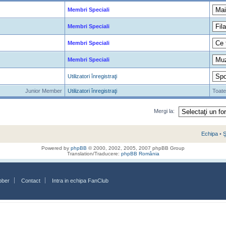
Membri Speciali
Membri Speciali
Membri Speciali
Membri Speciali
Utilizatori înregistraţi
Junior Member
Utilizatori înregistraţi
Toate
Mergi la:
Echipa
•
Ş
Powered by
phpBB
© 2000, 2002, 2005, 2007 phpBB Group
Translation/Traducere:
phpBB România
bber
Contact
Intra in echipa FanClub