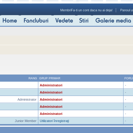
Membri
Fa-ti un cont daca nu ai deja!
Panoul ut
RANG
GRUP PRIMAR
FORU
Administratori
-
Administratori
-
Administrator
Administratori
-
Administratori
-
Administratori
-
Junior Member
Utilizatori înregistraţi
-