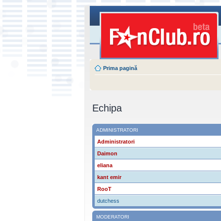
Prima pagină
Echipa
ADMINISTRATORI
Administratori
Daimon
eliana
kant emir
RooT
dutchess
MODERATORI