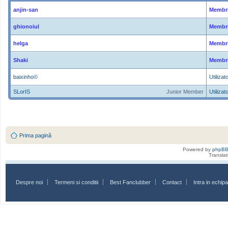
anjin-san
Membri
ghionoiul
Membri
helga
Membri
Shaki
Membri
baixinho©
Utilizato
SLorIS
Junior Member
Utilizato
Prima pagină
Powered by
phpB
Transla
Despre noi
Termeni si conditii
Best Fanclubber
Contact
Intra in echi