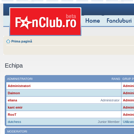
Prima pagină
Echipa
ADMINISTRATORI
RANG
GRUP P
Administratori
Admini
Daimon
Admini
eliana
Administrator
Admini
kant emir
Admini
RooT
Admini
dutchess
Junior Member
Utilizato
MODERATORI