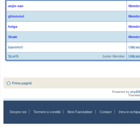
anjin-san
Membri
ghionoiul
Membri
helga
Membri
Shaki
Membri
baixinho©
Utilizato
SLorIS
Junior Member
Utilizato
Prima pagină
Powered by
phpB
Transla
Despre noi
Termeni si conditii
Best Fanclubber
Contact
Intra in echi