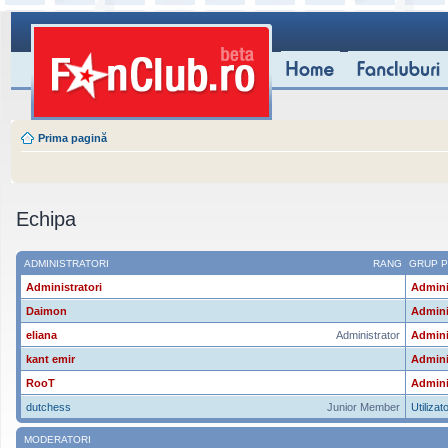
Prima pagină
Echipa
ADMINISTRATORI
RANG
GRUP P
Administratori
Admini
Daimon
Admini
eliana
Administrator
Admini
kant emir
Admini
RooT
Admini
dutchess
Junior Member
Utilizato
MODERATORI