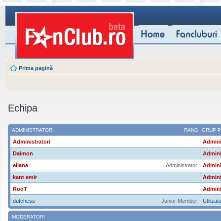
Prima pagină
Echipa
ADMINISTRATORI
RANG
GRUP P
Administratori
Admini
Daimon
Admini
eliana
Administrator
Admini
kant emir
Admini
RooT
Admini
dutchess
Junior Member
Utilizato
MODERATORI