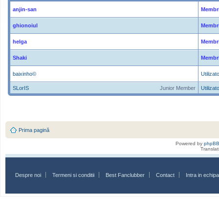
anjin-san
Membri
ghionoiul
Membri
helga
Membri
Shaki
Membri
baixinho©
Utilizato
SLorIS
Junior Member
Utilizato
Prima pagină
Powered by
phpB
Transla
Despre noi
Termeni si conditii
Best Fanclubber
Contact
Intra in echi