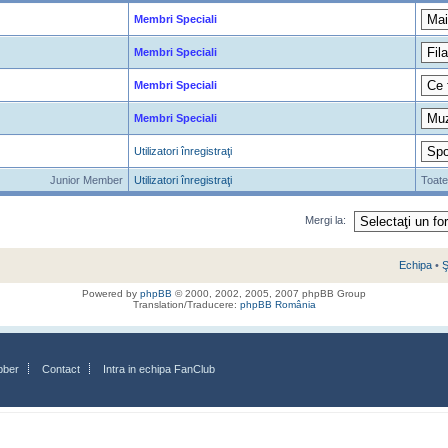
Membri Speciali
Membri Speciali
Membri Speciali
Membri Speciali
Utilizatori înregistraţi
Junior Member
Utilizatori înregistraţi
Toate
Mergi la:
Echipa
•
Ş
Powered by
phpBB
© 2000, 2002, 2005, 2007 phpBB Group
Translation/Traducere:
phpBB România
bber
Contact
Intra in echipa FanClub