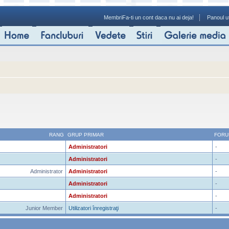
Membri
Fa-ti un cont daca nu ai deja!
Panoul ut
RANG
GRUP PRIMAR
FORU
Administratori
-
Administratori
-
Administrator
Administratori
-
Administratori
-
Administratori
-
Junior Member
Utilizatori înregistraţi
-