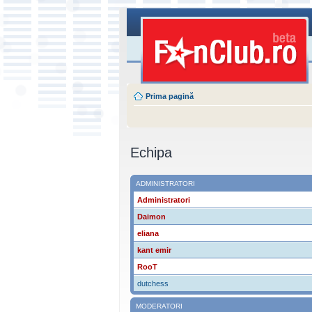
Prima pagină
Echipa
ADMINISTRATORI
Administratori
Daimon
eliana
kant emir
RooT
dutchess
MODERATORI