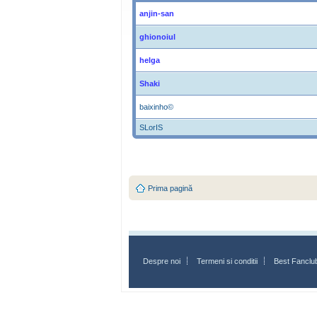
anjin-san
ghionoiul
helga
Shaki
baixinho©
SLorIS
Prima pagină
Despre noi
Termeni si conditii
Best Fanclu