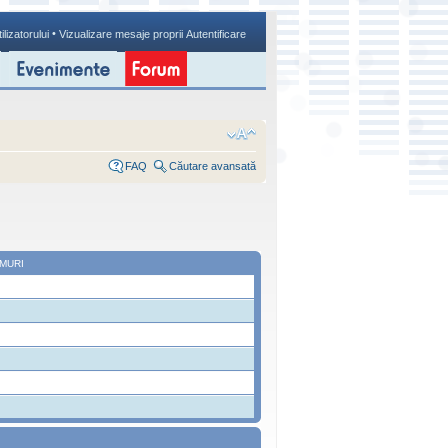
•
ilizatorului
Vizualizare mesaje proprii
Autentificare
FAQ
Căutare avansată
MURI