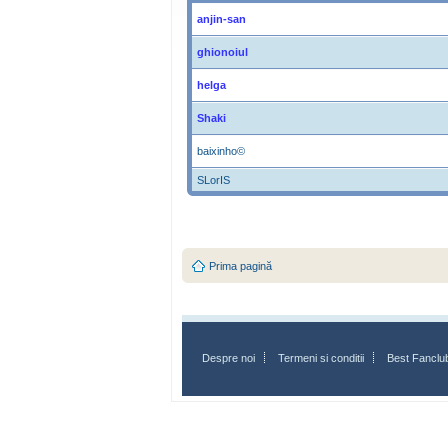
anjin-san
ghionoiul
helga
Shaki
baixinho©
SLorIS
Prima pagină
Despre noi
Termeni si conditii
Best Fanclu