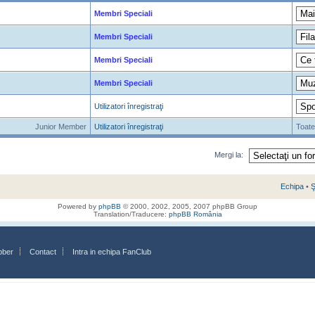
Membri Speciali
Membri Speciali
Membri Speciali
Membri Speciali
Utilizatori înregistraţi
Junior Member
Utilizatori înregistraţi
Toate
Mergi la:
Echipa
•
Ş
Powered by
phpBB
© 2000, 2002, 2005, 2007 phpBB Group
Translation/Traducere:
phpBB România
bber
Contact
Intra in echipa FanClub