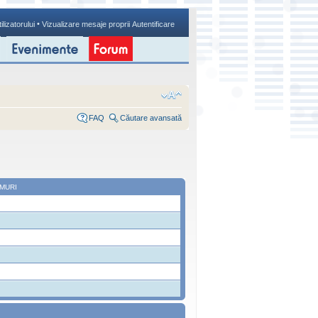
•
ilizatorului
Vizualizare mesaje proprii
Autentificare
FAQ
Căutare avansată
MURI