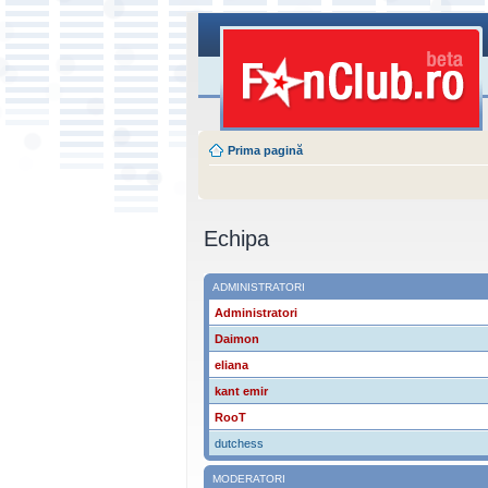
Prima pagină
Echipa
ADMINISTRATORI
Administratori
Daimon
eliana
kant emir
RooT
dutchess
MODERATORI