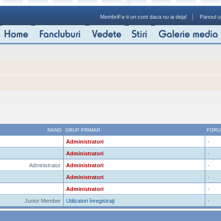
Membri
Fa-ti un cont daca nu ai deja!
Panoul ut
RANG
GRUP PRIMAR
FORU
Administratori
-
Administratori
-
Administrator
Administratori
-
Administratori
-
Administratori
-
Junior Member
Utilizatori înregistraţi
-