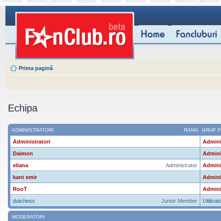
Prima pagină
Echipa
ADMINISTRATORI
RANG
GRUP P
Administratori
Admini
Daimon
Admini
eliana
Administrator
Admini
kant emir
Admini
RooT
Admini
dutchess
Junior Member
Utilizato
MODERATORI