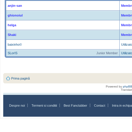
anjin-san
Membri
ghionoiul
Membri
helga
Membri
Shaki
Membri
baixinho©
Utilizato
SLorIS
Junior Member
Utilizato
Prima pagină
Powered by
phpB
Transla
Despre noi
Termeni si conditii
Best Fanclubber
Contact
Intra in echi