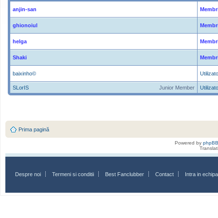
anjin-san
Membri
ghionoiul
Membri
helga
Membri
Shaki
Membri
baixinho©
Utilizato
SLorIS
Junior Member
Utilizato
Prima pagină
Powered by
phpB
Transla
Despre noi
Termeni si conditii
Best Fanclubber
Contact
Intra in echi