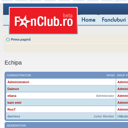
Prima pagină
Echipa
ADMINISTRATORI
RANG
GRUP P
Administratori
Admini
Daimon
Admini
eliana
Administrator
Admini
kant emir
Admini
RooT
Admini
dutchess
Junior Member
Utilizato
MODERATORI