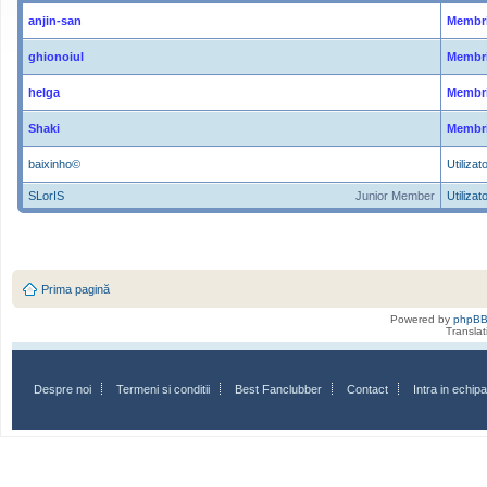
anjin-san
Membri
ghionoiul
Membri
helga
Membri
Shaki
Membri
baixinho©
Utilizato
SLorIS
Junior Member
Utilizato
Prima pagină
Powered by
phpB
Transla
Despre noi
Termeni si conditii
Best Fanclubber
Contact
Intra in echi