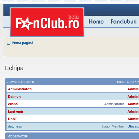
Prima pagină
Echipa
ADMINISTRATORI
RANG
GRUP P
Administratori
Admini
Daimon
Admini
eliana
Administrator
Admini
kant emir
Admini
RooT
Admini
dutchess
Junior Member
Utilizato
MODERATORI