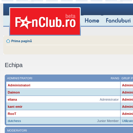
Prima pagină
Echipa
ADMINISTRATORI
RANG
GRUP P
Administratori
Admini
Daimon
Admini
eliana
Administrator
Admini
kant emir
Admini
RooT
Admini
dutchess
Junior Member
Utilizato
MODERATORI