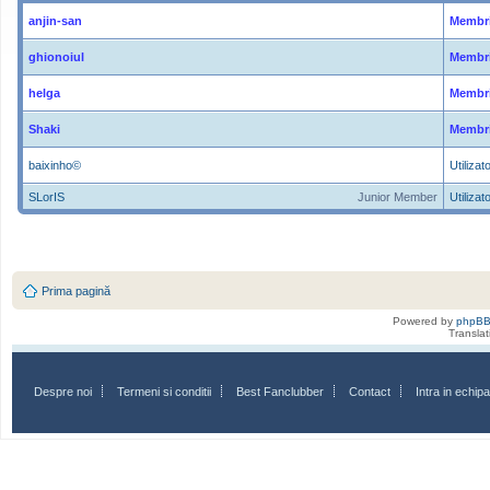
anjin-san
Membri
ghionoiul
Membri
helga
Membri
Shaki
Membri
baixinho©
Utilizato
SLorIS
Junior Member
Utilizato
Prima pagină
Powered by
phpB
Transla
Despre noi
Termeni si conditii
Best Fanclubber
Contact
Intra in echi