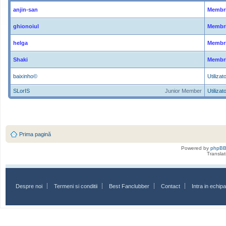
anjin-san
Membri
ghionoiul
Membri
helga
Membri
Shaki
Membri
baixinho©
Utilizato
SLorIS
Junior Member
Utilizato
Prima pagină
Powered by
phpB
Transla
Despre noi
Termeni si conditii
Best Fanclubber
Contact
Intra in echi