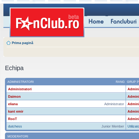
Prima pagină
Echipa
ADMINISTRATORI
RANG
GRUP P
Administratori
Admini
Daimon
Admini
eliana
Administrator
Admini
kant emir
Admini
RooT
Admini
dutchess
Junior Member
Utilizato
MODERATORI