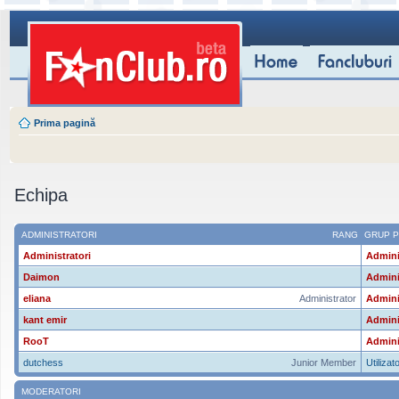
Prima pagină
Echipa
ADMINISTRATORI
RANG
GRUP P
Administratori
Admini
Daimon
Admini
eliana
Administrator
Admini
kant emir
Admini
RooT
Admini
dutchess
Junior Member
Utilizato
MODERATORI