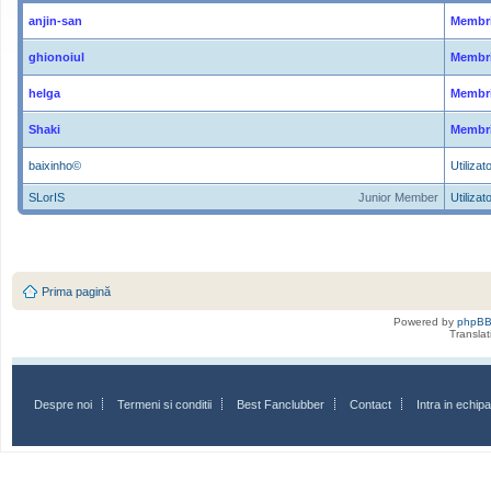
anjin-san
Membri
ghionoiul
Membri
helga
Membri
Shaki
Membri
baixinho©
Utilizato
SLorIS
Junior Member
Utilizato
Prima pagină
Powered by
phpB
Transla
Despre noi
Termeni si conditii
Best Fanclubber
Contact
Intra in echi