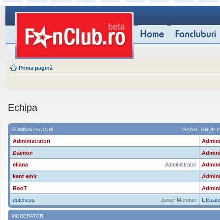
Prima pagină
Echipa
ADMINISTRATORI
RANG
GRUP P
Administratori
Admini
Daimon
Admini
eliana
Administrator
Admini
kant emir
Admini
RooT
Admini
dutchess
Junior Member
Utilizato
MODERATORI