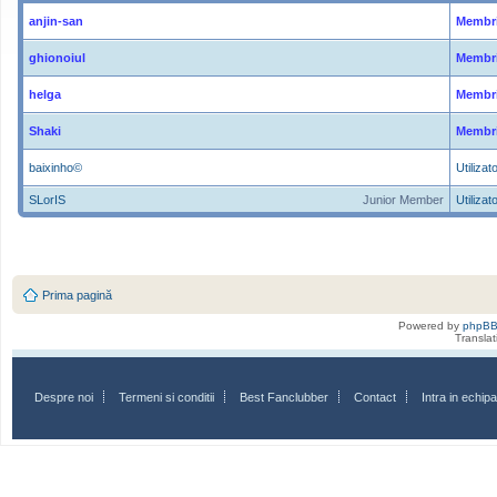
anjin-san
Membri
ghionoiul
Membri
helga
Membri
Shaki
Membri
baixinho©
Utilizato
SLorIS
Junior Member
Utilizato
Prima pagină
Powered by
phpB
Transla
Despre noi
Termeni si conditii
Best Fanclubber
Contact
Intra in echi