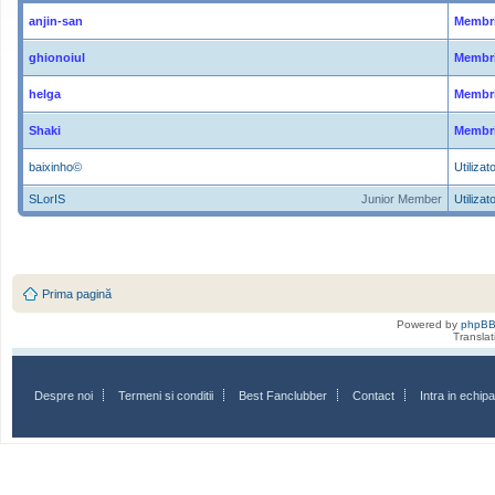
anjin-san
Membri
ghionoiul
Membri
helga
Membri
Shaki
Membri
baixinho©
Utilizato
SLorIS
Junior Member
Utilizato
Prima pagină
Powered by
phpB
Transla
Despre noi
Termeni si conditii
Best Fanclubber
Contact
Intra in echi