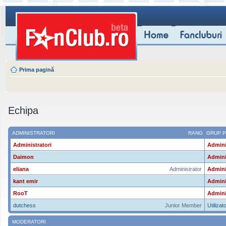
Prima pagină
Echipa
ADMINISTRATORI
RANG
GRUP P
Administratori
Admini
Daimon
Admini
eliana
Administrator
Admini
kant emir
Admini
RooT
Admini
dutchess
Junior Member
Utilizato
MODERATORI